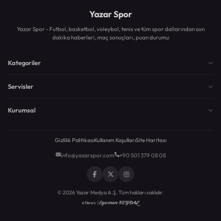
Yazar Spor
Yazar Spor - Futbol, basketbol, voleybol, tenis ve tüm spor dallarından son
dakika haberleri, maç sonuçları, puan durumu
Kategoriler
Servisler
Kurumsal
Gizlilik Politikası
Kullanım Koşulları
Site Haritası
info@yazarspor.com
+90 501 379 08 08
© 2026 Yazar Medya A.Ş. Tüm hakları saklıdır.
Egemen KEYDAL
eNews |