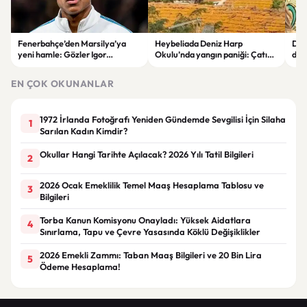
Fenerbahçe’den Marsilya’ya
Heybeliada Deniz Harp
Dev
yeni hamle: Gözler Igor
Okulu’nda yangın paniği: Çatıda
duy
Paixao’da
büyük hasar oluştu
“Ba
EN ÇOK OKUNANLAR
1972 İrlanda Fotoğrafı Yeniden Gündemde Sevgilisi İçin Silaha
1
Sarılan Kadın Kimdir?
Okullar Hangi Tarihte Açılacak? 2026 Yılı Tatil Bilgileri
2
2026 Ocak Emeklilik Temel Maaş Hesaplama Tablosu ve
3
Bilgileri
Torba Kanun Komisyonu Onayladı: Yüksek Aidatlara
4
Sınırlama, Tapu ve Çevre Yasasında Köklü Değişiklikler
2026 Emekli Zammı: Taban Maaş Bilgileri ve 20 Bin Lira
5
Ödeme Hesaplama!