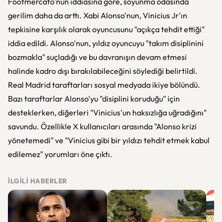
Footmercato'nun iddiasına göre, soyunma odasında
gerilim daha da arttı. Xabi Alonso'nun, Vinicius Jr'ın
tepkisine karşılık olarak oyuncusunu "açıkça tehdit ettiği"
iddia edildi. Alonso'nun, yıldız oyuncuyu "takım disiplinini
bozmakla" suçladığı ve bu davranışın devam etmesi
halinde kadro dışı bırakılabileceğini söylediği belirtildi.
Real Madrid taraftarları sosyal medyada ikiye bölündü.
Bazı taraftarlar Alonso'yu "disiplini koruduğu" için
desteklerken, diğerleri "Vinicius'un haksızlığa uğradığını"
savundu. Özellikle X kullanıcıları arasında "Alonso krizi
yönetemedi" ve "Vinicius gibi bir yıldızı tehdit etmek kabul
edilemez" yorumları öne çıktı.
İLGILI HABERLER