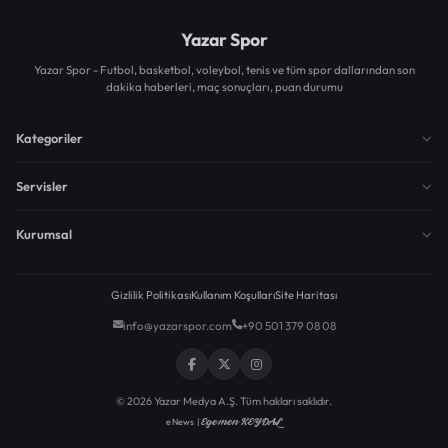
Yazar Spor
Yazar Spor - Futbol, basketbol, voleybol, tenis ve tüm spor dallarından son
dakika haberleri, maç sonuçları, puan durumu
Kategoriler
Servisler
Kurumsal
Gizlilik Politikası
Kullanım Koşulları
Site Haritası
info@yazarspor.com
+90 501 379 08 08
© 2026 Yazar Medya A.Ş. Tüm hakları saklıdır.
Egemen KEYDAL
eNews |