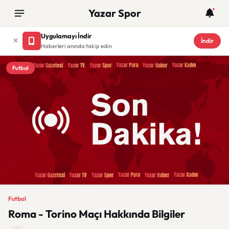
Yazar Spor
Uygulamayı İndir
İndir
Haberleri anında takip edin
Futbol
Futbol
Roma - Torino Maçı Hakkında Bilgiler