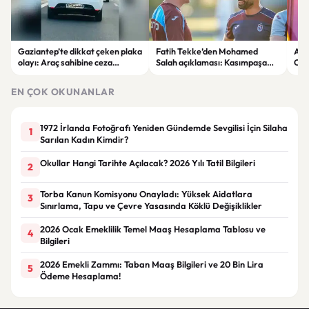
Gaziantep’te dikkat çeken plaka
Fatih Tekke’den Mohamed
Ara
olayı: Araç sahibine ceza
Salah açıklaması: Kasımpaşa
Can
uygulandı
maçında oynayıp oynamayacağı
net değil
EN ÇOK OKUNANLAR
1972 İrlanda Fotoğrafı Yeniden Gündemde Sevgilisi İçin Silaha
1
Sarılan Kadın Kimdir?
Okullar Hangi Tarihte Açılacak? 2026 Yılı Tatil Bilgileri
2
Torba Kanun Komisyonu Onayladı: Yüksek Aidatlara
3
Sınırlama, Tapu ve Çevre Yasasında Köklü Değişiklikler
2026 Ocak Emeklilik Temel Maaş Hesaplama Tablosu ve
4
Bilgileri
2026 Emekli Zammı: Taban Maaş Bilgileri ve 20 Bin Lira
5
Ödeme Hesaplama!