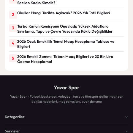
Sarılan Kadın Kimdir?
Okullar Hangi Tarihte Açılacak? 2026 Yılı Tatil Bilgileri
2
Torba Kanun Komisyonu Onayladı: Yüksek Aidatlara
3
Sınırlama, Tapu ve Çevre Yasasında Köklü Değişiklikler
2026 Ocak Emeklilik Temel Maaş Hesaplama Tablosu ve
4
Bilgileri
2026 Emekli Zammı: Taban Maaş Bilgileri ve 20 Bin Lira
5
Ödeme Hesaplama!
Yazar Spor
Yazar Spor - Futbol, basketbol, voleybol, tenis ve tüm spor dallarından son
dakika haberleri, maç sonuçları, puan durumu
Kategoriler
Servisler