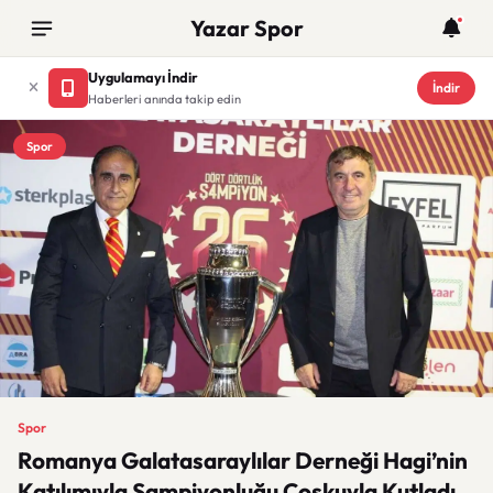
Yazar Spor
Uygulamayı İndir
İndir
Haberleri anında takip edin
Spor
Spor
Romanya Galatasaraylılar Derneği Hagi’nin
Katılımıyla Şampiyonluğu Coşkuyla Kutladı