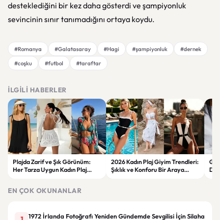
desteklediğini bir kez daha gösterdi ve şampiyonluk
sevincinin sınır tanımadığını ortaya koydu.
#Romanya
#Galatasaray
#Hagi
#şampiyonluk
#dernek
#coşku
#futbol
#taraftar
İLGILI HABERLER
Plajda Zarif ve Şık Görünüm:
2026 Kadın Plaj Giyim Trendleri:
Güz
Her Tarza Uygun Kadın Plaj
Şıklık ve Konforu Bir Araya
Dön
Giyim Önerileri
Getiren Modeller
Bakı
Çöz
EN ÇOK OKUNANLAR
1972 İrlanda Fotoğrafı Yeniden Gündemde Sevgilisi İçin Silaha
1