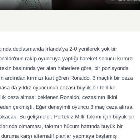
ında deplasmanda İrlanda'ya 2-0 yenilerek şok bir
Ronaldo'nun rakip oyuncuya yaptığı hareket sonucu kırmızı
ekiz basınında yer alan haberlere göre, bir pozisyonda
in ardından kırmızı kart gören Ronaldo, 3 maçlık bir ceza
masa da yıldız oyuncunun cezası büyük bir tehlike
çlık ceza alması beklenen Ronaldo, cezasının ilkini
meden çekmişti. Eğer deneyimli oyuncu 3 maç ceza alırsa,
akacak. Bu gelişmeler, Portekiz Milli Takımı için büyük bir
açlarında olmaması, takımın hücum hattında büyük bir
bu duruma karşı alternatif planlar yapmaya başlamış