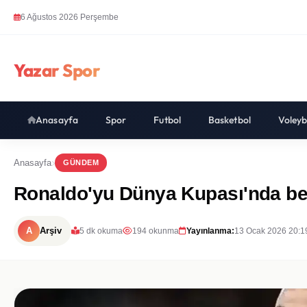
6 Ağustos 2026 Perşembe
Yazar Spor
Anasayfa
Spor
Futbol
Basketbol
Voleyb
Anasayfa
GÜNDEM
Ronaldo'yu Dünya Kupası'nda be
A
Arşiv
5 dk okuma
194 okunma
Yayınlanma:
13 Ocak 2026 20:1