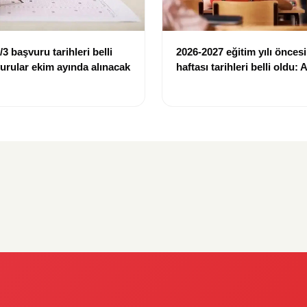
3 başvuru tarihleri belli
2026-2027 eğitim yılı önces
urular ekim ayında alınacak
haftası tarihleri belli oldu:
ve 1. sınıflar için başlangıç 
açıklandı