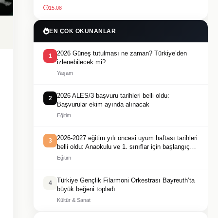
15:08
EN ÇOK OKUNANLAR
2026 Güneş tutulması ne zaman? Türkiye’den
1
izlenebilecek mi?
Yaşam
2026 ALES/3 başvuru tarihleri belli oldu:
2
Başvurular ekim ayında alınacak
Eğitim
2026-2027 eğitim yılı öncesi uyum haftası tarihleri
3
belli oldu: Anaokulu ve 1. sınıflar için başlangıç
tarihi açıklandı
Eğitim
Türkiye Gençlik Filarmoni Orkestrası Bayreuth’ta
4
büyük beğeni topladı
Kültür & Sanat