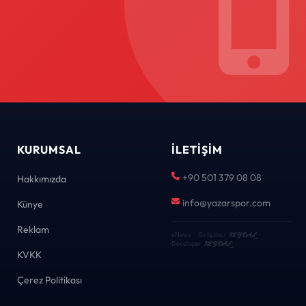
KURUMSAL
İLETIŞIM
+90 501 379 08 08
Hakkımızda
info@yazarspor.com
Künye
Reklam
KEYDAL
eNews · Geliştirici
·
KEYDAL
Developer
KVKK
Çerez Politikası