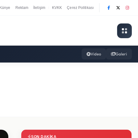
Künye
Reklam
İletişim
KVKK
Çerez Politikası
|
Video
Galeri
SON DAKIKA