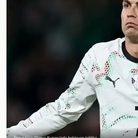
Ronaldo'yu Dünya Kupası'nda bekleyen tehlike