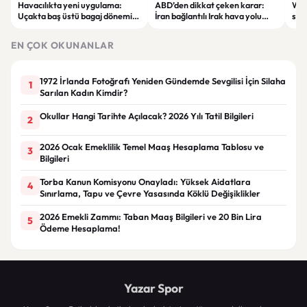
Havacılıkta yeni uygulama:
ABD’den dikkat çeken karar:
Wha
Uçakta baş üstü bagaj dönemi
İran bağlantılı Irak hava yolu
soh
ücretli hale geliyor
şirketi yaptırım listesinden
@all
çıkarıldı
EN ÇOK OKUNANLAR
1972 İrlanda Fotoğrafı Yeniden Gündemde Sevgilisi İçin Silaha
1
Sarılan Kadın Kimdir?
Okullar Hangi Tarihte Açılacak? 2026 Yılı Tatil Bilgileri
2
2026 Ocak Emeklilik Temel Maaş Hesaplama Tablosu ve
3
Bilgileri
Torba Kanun Komisyonu Onayladı: Yüksek Aidatlara
4
Sınırlama, Tapu ve Çevre Yasasında Köklü Değişiklikler
2026 Emekli Zammı: Taban Maaş Bilgileri ve 20 Bin Lira
5
Ödeme Hesaplama!
Yazar Spor