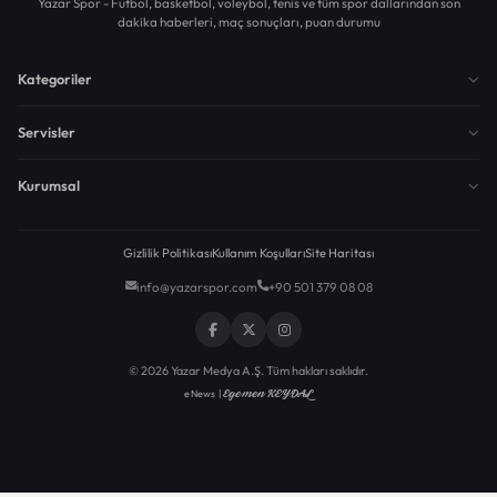
Yazar Spor - Futbol, basketbol, voleybol, tenis ve tüm spor dallarından son
dakika haberleri, maç sonuçları, puan durumu
Kategoriler
Servisler
Kurumsal
Gizlilik Politikası
Kullanım Koşulları
Site Haritası
info@yazarspor.com
+90 501 379 08 08
© 2026 Yazar Medya A.Ş. Tüm hakları saklıdır.
Egemen KEYDAL
eNews |