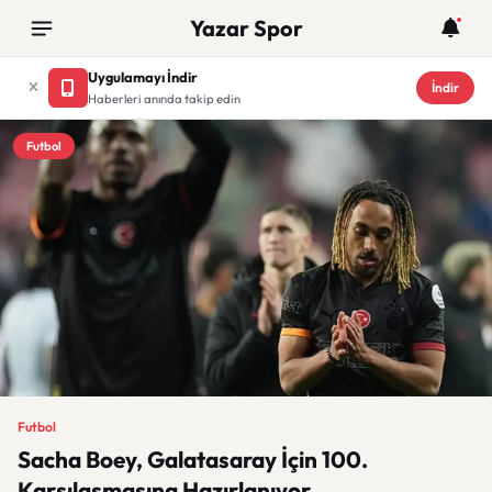
Yazar Spor
Uygulamayı İndir
İndir
Haberleri anında takip edin
Futbol
Futbol
Sacha Boey, Galatasaray İçin 100.
Karşılaşmasına Hazırlanıyor