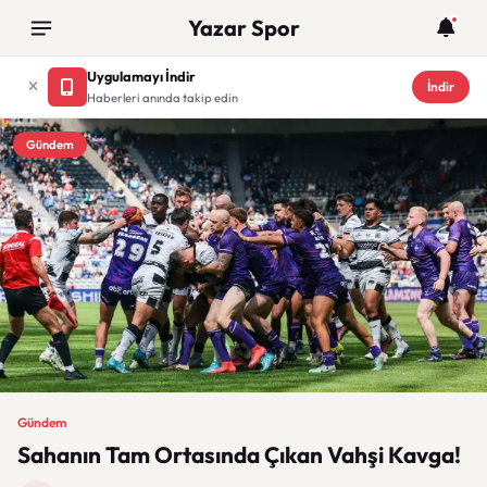
Yazar Spor
Uygulamayı İndir
İndir
Haberleri anında takip edin
Gündem
Gündem
Sahanın Tam Ortasında Çıkan Vahşi Kavga!