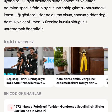
uyandırdı. Olayın ardından alınan önlemler ve atılan
adımlar, sporun fair-play ruhuna sahip çıkma konusundaki
kararlılığı gösterdi. Her ne olursa olsun, sporun şiddet değil
dostluk ve centilmenlik üzerine kurulu olduğunu
unutmamak önemlidir.
İLGILI HABERLER
Beşiktaş Tarihi Bir Başarıya
Konutlarda emlak vergisine
SEE
İmza Attı: Hradec Kralove
esas metrekare maliyetleri
Taş
Avrupa’da İlk Kez Evinde
yeniden belirlendi
Ev 
Kaybetti
EN ÇOK OKUNANLAR
1972 İrlanda Fotoğrafı Yeniden Gündemde Sevgilisi İçin Silaha
1
Sarılan Kadın Kimdir?