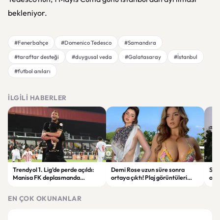
bekleniyor.
#Fenerbahçe
#Domenico Tedesco
#Samandıra
#taraftar desteği
#duygusal veda
#Galatasaray
#İstanbul
#futbol anıları
İLGILI HABERLER
Trendyol 1. Lig’de perde açıldı:
Demi Rose uzun süre sonra
Sak
Manisa FK deplasmanda
ortaya çıktı! Plaj görüntüleri
ope
Boluspor’u mağlup etti
gündem oldu
tut
EN ÇOK OKUNANLAR