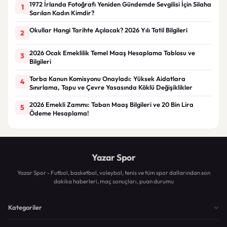
1972 İrlanda Fotoğrafı Yeniden Gündemde Sevgilisi İçin Silaha
1
Sarılan Kadın Kimdir?
Okullar Hangi Tarihte Açılacak? 2026 Yılı Tatil Bilgileri
2
2026 Ocak Emeklilik Temel Maaş Hesaplama Tablosu ve
3
Bilgileri
Torba Kanun Komisyonu Onayladı: Yüksek Aidatlara
4
Sınırlama, Tapu ve Çevre Yasasında Köklü Değişiklikler
2026 Emekli Zammı: Taban Maaş Bilgileri ve 20 Bin Lira
5
Ödeme Hesaplama!
Yazar Spor
Yazar Spor - Futbol, basketbol, voleybol, tenis ve tüm spor dallarından son
dakika haberleri, maç sonuçları, puan durumu
Kategoriler