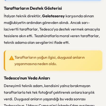
Taraftarların Destek Gösterisi
İtalyan teknik direktör,
Galatasaray
karşısında alınan
mağlubiyetin ardından görevden alındı. Ancak sarı-
lacivertli taraftarlar, Tedesco’ya destek vermek amacıyla
tesislere akın etti. Tezahüratlarla moral veren taraftarlar,
teknik adama olan sevgilerini ifade etti.
Taraftarların yoğun ilgisi, duygusal anların
yaşanmasına neden oldu.
Tedesco'nun Veda Anları
Deneyimli teknik adam, kendisini yalnız bırakmayan
taraftarlarla tek tek fotoğraf çektirerek onlara karşılık
verdi. Duygusal anların yaşandığı bu veda sonrası
Tedesco’nun, 1 Mayıs Cuma günü İstanbul'dan ayrılması