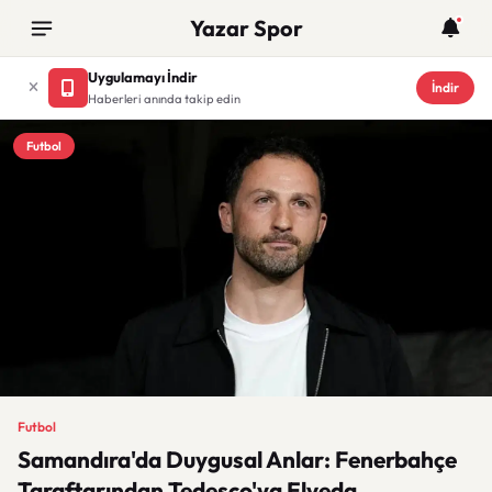
Yazar Spor
Uygulamayı İndir
İndir
Haberleri anında takip edin
Futbol
Futbol
Samandıra'da Duygusal Anlar: Fenerbahçe
Taraftarından Tedesco'ya Elveda