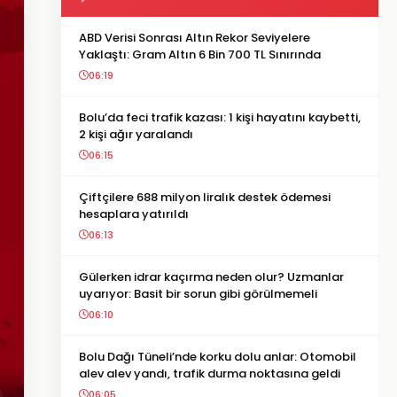
ABD Verisi Sonrası Altın Rekor Seviyelere
Yaklaştı: Gram Altın 6 Bin 700 TL Sınırında
06:19
Bolu’da feci trafik kazası: 1 kişi hayatını kaybetti,
2 kişi ağır yaralandı
06:15
Çiftçilere 688 milyon liralık destek ödemesi
hesaplara yatırıldı
06:13
Gülerken idrar kaçırma neden olur? Uzmanlar
uyarıyor: Basit bir sorun gibi görülmemeli
06:10
Bolu Dağı Tüneli’nde korku dolu anlar: Otomobil
alev alev yandı, trafik durma noktasına geldi
06:05