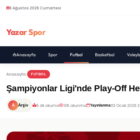
8 Ağustos 2026 Cumartesi
Yazar Spor
Anasayfa
Spor
Futbol
Basketbol
Voleyb
Anasayfa
FUTBOL
Şampiyonlar Ligi'nde Play-Off He
5 dk okuma
136 okunma
13 Ocak 2026 
A
Arşiv
Yayınlanma: