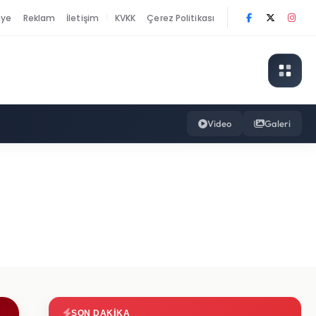
nye
Reklam
İletişim
KVKK
Çerez Politikası
|
Video
Galeri
SON DAKIKA