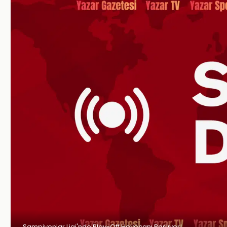
Şampiyonlar Ligi'nde Play-Off Heyecanı Başlıyor!