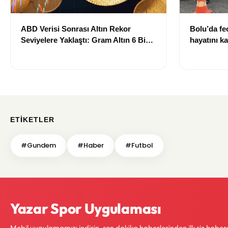
ABD Verisi Sonrası Altın Rekor
Bolu’da fec
Seviyelere Yaklaştı: Gram Altın 6 Bin
hayatını ka
700 TL Sınırında
ETIKETLER
#Gundem
#Haber
#Futbol
Yazar Spor Uygulaması
Mobil uygulamamızı indirin, son dakika haberlerinden ilk siz haber