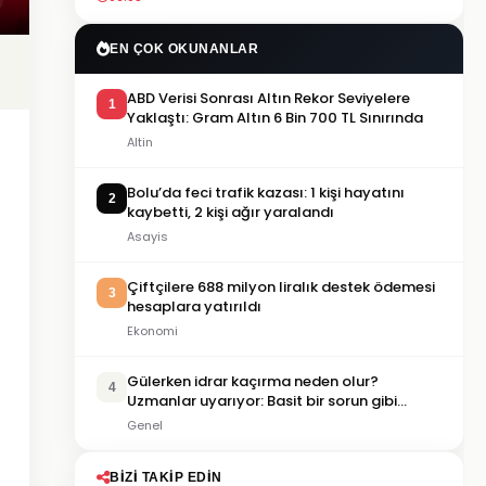
EN ÇOK OKUNANLAR
ABD Verisi Sonrası Altın Rekor Seviyelere
1
Yaklaştı: Gram Altın 6 Bin 700 TL Sınırında
Altin
Bolu’da feci trafik kazası: 1 kişi hayatını
2
kaybetti, 2 kişi ağır yaralandı
Asayis
Çiftçilere 688 milyon liralık destek ödemesi
3
hesaplara yatırıldı
Ekonomi
Gülerken idrar kaçırma neden olur?
4
Uzmanlar uyarıyor: Basit bir sorun gibi
görülmemeli
Genel
BIZI TAKIP EDIN