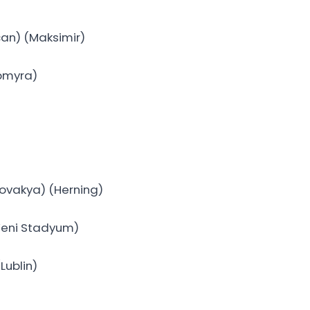
an) (Maksimir)
spmyra)
lovakya) (Herning)
Yeni Stadyum)
Lublin)