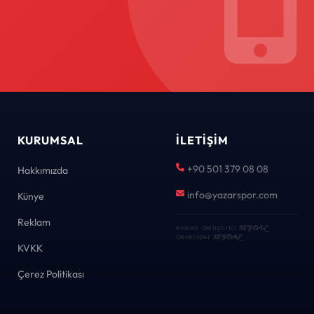
KURUMSAL
İLETIŞIM
+90 501 379 08 08
Hakkımızda
info@yazarspor.com
Künye
Reklam
eNews · Geliştirici
KEYDAL
·
Developer
KEYDAL
KVKK
Çerez Politikası