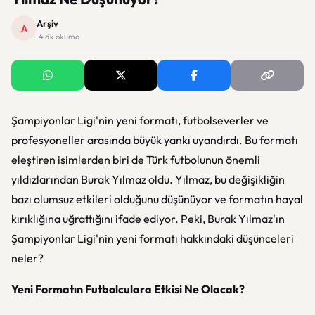
Arşiv
A
· 4 dk okuma
Şampiyonlar Ligi'nin yeni formatı, futbolseverler ve
profesyoneller arasında büyük yankı uyandırdı. Bu formatı
eleştiren isimlerden biri de Türk futbolunun önemli
yıldızlarından Burak Yılmaz oldu. Yılmaz, bu değişikliğin
bazı olumsuz etkileri olduğunu düşünüyor ve formatın hayal
kırıklığına uğrattığını ifade ediyor. Peki, Burak Yılmaz'ın
Şampiyonlar Ligi'nin yeni formatı hakkındaki düşünceleri
neler?
Yeni Formatın Futbolculara Etkisi Ne Olacak?