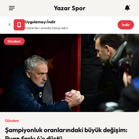
Yazar Spor
Uygulamayı İndir
İndir
Haberleri anında takip edin
Gündem
Gündem
Şampiyonluk oranlarındaki büyük değişim:
Puan farkı 4'e düştü