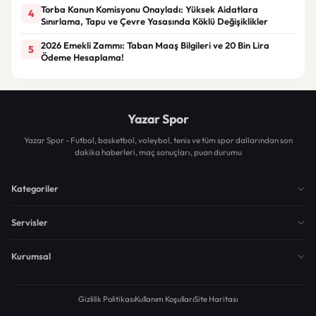
Torba Kanun Komisyonu Onayladı: Yüksek Aidatlara
4
Sınırlama, Tapu ve Çevre Yasasında Köklü Değişiklikler
2026 Emekli Zammı: Taban Maaş Bilgileri ve 20 Bin Lira
5
Ödeme Hesaplama!
Yazar Spor
Yazar Spor - Futbol, basketbol, voleybol, tenis ve tüm spor dallarından son
dakika haberleri, maç sonuçları, puan durumu
Kategoriler
Servisler
Kurumsal
Gizlilik Politikası
Kullanım Koşulları
Site Haritası