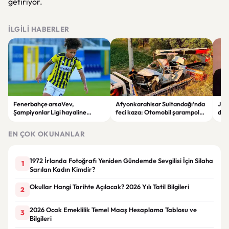
getiriyor.
İLGILI HABERLER
Fenerbahçe arsaVev,
Afyonkarahisar Sultandağı’nda
Joh
Şampiyonlar Ligi hayaline
feci kaza: Otomobil şarampole
deği
penaltılarla veda etti
devrildi, 2 kişi hayatını kaybetti
hay
EN ÇOK OKUNANLAR
1972 İrlanda Fotoğrafı Yeniden Gündemde Sevgilisi İçin Silaha
1
Sarılan Kadın Kimdir?
Okullar Hangi Tarihte Açılacak? 2026 Yılı Tatil Bilgileri
2
2026 Ocak Emeklilik Temel Maaş Hesaplama Tablosu ve
3
Bilgileri