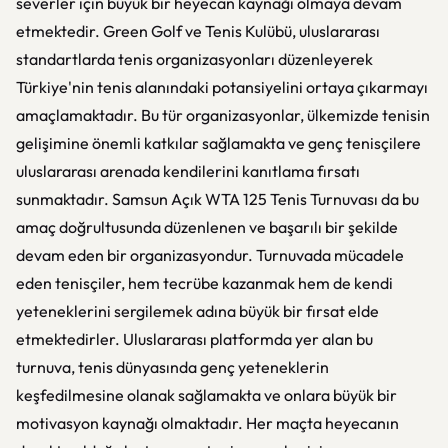
severler için büyük bir heyecan kaynağı olmaya devam
etmektedir. Green Golf ve Tenis Kulübü, uluslararası
standartlarda tenis organizasyonları düzenleyerek
Türkiye'nin tenis alanındaki potansiyelini ortaya çıkarmayı
amaçlamaktadır. Bu tür organizasyonlar, ülkemizde tenisin
gelişimine önemli katkılar sağlamakta ve genç tenisçilere
uluslararası arenada kendilerini kanıtlama fırsatı
sunmaktadır. Samsun Açık WTA 125 Tenis Turnuvası da bu
amaç doğrultusunda düzenlenen ve başarılı bir şekilde
devam eden bir organizasyondur. Turnuvada mücadele
eden tenisçiler, hem tecrübe kazanmak hem de kendi
yeteneklerini sergilemek adına büyük bir fırsat elde
etmektedirler. Uluslararası platformda yer alan bu
turnuva, tenis dünyasında genç yeteneklerin
keşfedilmesine olanak sağlamakta ve onlara büyük bir
motivasyon kaynağı olmaktadır. Her maçta heyecanın