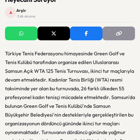
Arşiv
A
· 3 dk okuma
Türkiye Tenis Federasyonu himayesinde Green Golf ve
Tenis Kulübü tarafından organize edilen Uluslararası
Samsun Açık WTA 125 Tenis Turnuvası, ikinci tur maçlarıyla
devam etmektedir. Kadınlar Tenis Birliği (WTA) resmi
takviminde yer alan bu turnuvada, 26 farklı ülkeden 55
profesyonel kadın tenisçi mücadele etmektedir. Samsun'da
bulunan Green Golf ve Tenis Kulübü'nde Samsun
Büyükşehir Belediyesi'nin destekleriyle gerçekleştirilen bu
organizasyonun dördüncü gününde ikinci tur maçları
oynanmaktadır. Turnuvanın dördüncü gününde yağmur