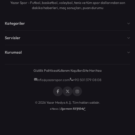
Yazar Spor - Futbol, basketbol, voleybol, tenis ve tüm spor dallarından son
dakika haberleri, maç sonuçları, puan durumu
Kategoriler
Servisler
Kurumsal
Gizlilik Politikası
Kullanım Koşulları
Site Haritası
info@yazarspor.com
+90 501 379 08 08
© 2026 Yazar Medya A.Ş. Tüm hakları saklıdır.
Egemen KEYDAL
eNews |