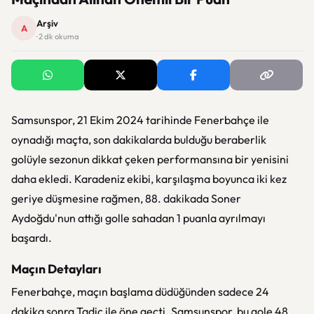
Arşiv
A
· 2 dk okuma
Samsunspor, 21 Ekim 2024 tarihinde Fenerbahçe ile
oynadığı maçta, son dakikalarda bulduğu beraberlik
golüyle sezonun dikkat çeken performansına bir yenisini
daha ekledi. Karadeniz ekibi, karşılaşma boyunca iki kez
geriye düşmesine rağmen, 88. dakikada Soner
Aydoğdu'nun attığı golle sahadan 1 puanla ayrılmayı
başardı.
Maçın Detayları
Fenerbahçe, maçın başlama düdüğünden sadece 24
dakika sonra Tadic ile öne geçti. Samsunspor, bu gole 48.