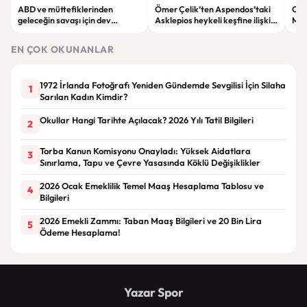
ABD ve müttefiklerinden
Ömer Çelik’ten Aspendos’taki
Cum
geleceğin savaşı için dev
Asklepios heykeli keşfine ilişkin
Mek
tatbikat: Çölde yapay zekâ ve
açıklama
ile 
insansız sistemler test edildi
EN ÇOK OKUNANLAR
1972 İrlanda Fotoğrafı Yeniden Gündemde Sevgilisi İçin Silaha
1
Sarılan Kadın Kimdir?
Okullar Hangi Tarihte Açılacak? 2026 Yılı Tatil Bilgileri
2
Torba Kanun Komisyonu Onayladı: Yüksek Aidatlara
3
Sınırlama, Tapu ve Çevre Yasasında Köklü Değişiklikler
2026 Ocak Emeklilik Temel Maaş Hesaplama Tablosu ve
4
Bilgileri
2026 Emekli Zammı: Taban Maaş Bilgileri ve 20 Bin Lira
5
Ödeme Hesaplama!
Yazar Spor