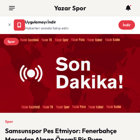
Yazar Spor
Uygulamayı İndir
İndir
Haberleri anında takip edin
Spor
Spor
Samsunspor Pes Etmiyor: Fenerbahçe
Maçından Alınan Önemli Bir Puan