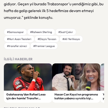
gidiyor. Geçen yıl burada Trabzonspor'u yendiğimiz gibi, bu
hafta da galip gelerek ilk 5 hedefimize devam etmeyi
umuyoruz." şeklinde konuştu.
#Samsunspor
#Raheem Sterling
#Suat Çakır
#Nuri Asan Tesisleri
#Elayis Tavsan
#Ali Yerlikaya
#transfer süreci
#Premier League
İLGILI HABERLER
Galatasaray’dan Rafael Leao
Hasan Can Kaya’nın programına
YÖK
için dev hamle! Transfer
katılan yabancı uyruklu kişi
yap
görüşmeleri başladı
çalışma izni olmadığı
dök
gerekçesiyle gözaltına alındı