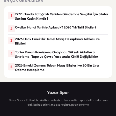
EN ÇOK OKUNANLAR
1972 İrlanda Fotoğrafı Yeniden Gündemde Sevgilisi İçin Silaha
1
Sarılan Kadın Kimdir?
Okullar Hangi Tarihte Açılacak? 2026 Yılı Tatil Bilgileri
2
2026 Ocak Emeklilik Temel Maaş Hesaplama Tablosu ve
3
Bilgileri
Torba Kanun Komisyonu Onayladı: Yüksek Aidatlara
4
Sınırlama, Tapu ve Çevre Yasasında Köklü Değişiklikler
2026 Emekli Zammı: Taban Maaş Bilgileri ve 20 Bin Lira
5
Ödeme Hesaplama!
Yazar Spor
Yazar Spor - Futbol, basketbol, voleybol, tenis ve tüm spor dallarından son
dakika haberleri, maç sonuçları, puan durumu