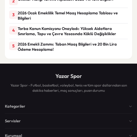
2
2026 Ocak Emeklilik Temel Maaş Hesaplama Tablosu ve
3
Bilgileri
Torba Kanun Komisyonu Onayladı: Yüksek Aidatlara
4
Sınırlama, Tapu ve Çevre Yasasında Köklü Değişiklikler
2026 Emekli Zammı: Taban Maaş Bilgileri ve 20 Bin Lira
5
Ödeme Hesaplama!
Yazar Spor
Yazar Spor - Futbol, basketbol, voleybol, tenis ve tüm spor dallarından son
dakika haberleri, maç sonuçları, puan durumu
Kategoriler
Servisler
Kurumsal