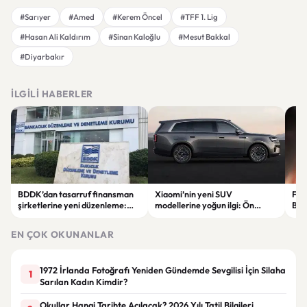
#Sarıyer
#Amed
#Kerem Öncel
#TFF 1. Lig
#Hasan Ali Kaldırım
#Sinan Kaloğlu
#Mesut Bakkal
#Diyarbakır
İLGILI HABERLER
BDDK’dan tasarruf finansman
Xiaomi’nin yeni SUV
Fati
şirketlerine yeni düzenleme:
modellerine yoğun ilgi: Ön
Beş
Sözleşme limitleri değişti
siparişler 100 bini geçti
ser
göre
EN ÇOK OKUNANLAR
1972 İrlanda Fotoğrafı Yeniden Gündemde Sevgilisi İçin Silaha
1
Sarılan Kadın Kimdir?
Okullar Hangi Tarihte Açılacak? 2026 Yılı Tatil Bilgileri