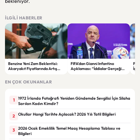
bekleniyor.
İLGILI HABERLER
Benzine Yeni Zam Beklentisi:
FIFA’dan Gianni Infantino
Fen
Akaryakıt Fiyatlarında Artış
Açıklaması: “İddialar Gerçeği
İçi
Gündemde
Yansıtmıyor”
Gör
EN ÇOK OKUNANLAR
1972 İrlanda Fotoğrafı Yeniden Gündemde Sevgilisi İçin Silaha
1
Sarılan Kadın Kimdir?
Okullar Hangi Tarihte Açılacak? 2026 Yılı Tatil Bilgileri
2
2026 Ocak Emeklilik Temel Maaş Hesaplama Tablosu ve
3
Bilgileri