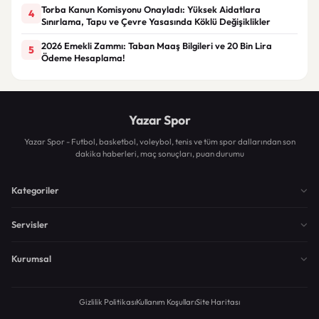
Torba Kanun Komisyonu Onayladı: Yüksek Aidatlara
4
Sınırlama, Tapu ve Çevre Yasasında Köklü Değişiklikler
2026 Emekli Zammı: Taban Maaş Bilgileri ve 20 Bin Lira
5
Ödeme Hesaplama!
Yazar Spor
Yazar Spor - Futbol, basketbol, voleybol, tenis ve tüm spor dallarından son
dakika haberleri, maç sonuçları, puan durumu
Kategoriler
Servisler
Kurumsal
Gizlilik Politikası
Kullanım Koşulları
Site Haritası