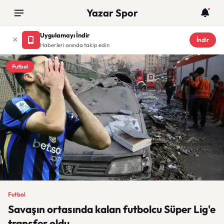
Yazar Spor
Uygulamayı İndir
İndir
Haberleri anında takip edin
Futbol
Futbol
Savaşın ortasında kalan futbolcu Süper Lig'e
transfer oldu