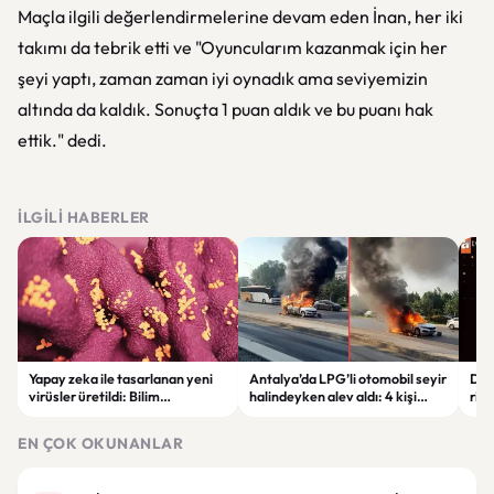
Maçla ilgili değerlendirmelerine devam eden İnan, her iki
takımı da tebrik etti ve "Oyuncularım kazanmak için her
şeyi yaptı, zaman zaman iyi oynadık ama seviyemizin
altında da kaldık. Sonuçta 1 puan aldık ve bu puanı hak
ettik." dedi.
İLGILI HABERLER
Yapay zeka ile tasarlanan yeni
Antalya’da LPG’li otomobil seyir
Dişl
virüsler üretildi: Bilim
halindeyken alev aldı: 4 kişi
risk
dünyasında bir ilk
yaralandı
EN ÇOK OKUNANLAR