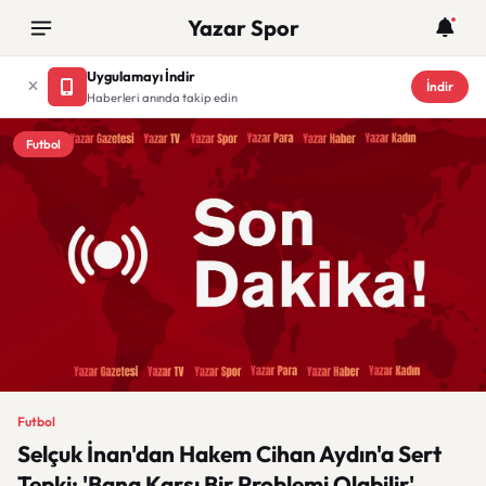
Yazar Spor
Uygulamayı İndir
İndir
Haberleri anında takip edin
Futbol
Futbol
Selçuk İnan'dan Hakem Cihan Aydın'a Sert
Tepki: 'Bana Karşı Bir Problemi Olabilir'