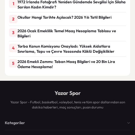
1972 İrlanda Fotoğrafı Yeniden Gündemde Sevgilisi İçin Silaha
1
Sarılan Kadın Kimdir?
Okullar Hangi Tarihte Açılacak? 2026 Yılı Tatil Bilgileri
2
2026 Ocak Emeklilik Temel Maaş Hesaplama Tablosu ve
3
Bilgileri
Torba Kanun Komisyonu Onayladı: Yüksek Aidatlara
4
Sınırlama, Tapu ve Çevre Yasasında Köklü Değişiklikler
2026 Emekli Zammı: Taban Maaş Bilgileri ve 20 Bin Lira
5
Ödeme Hesaplama!
Yazar Spor
Yazar Spor - Futbol, basketbol, voleybol, tenis ve tüm spor dallarından son
dakika haberleri, maç sonuçları, puan durumu
Kategoriler