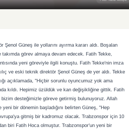
r Şenol Güneş ile yollarını ayırma kararı aldı. Boşalan
 ise takımda görev almaya devam edecek. Fatih Tekke,
tısında yeni göreviyle ilgili konuştu. Fatih Tekke'nin imza
ıç ve eski teknik direktör Şenol Güneş de yer aldı. Tekke
ptığı açıklamada, "Hiçbir sorunlu oyuncumuz yok ama
a kıldı. Hepimiz üzüldük ve kan değişikliğine gittik. Fatih
e bizim desteğimizle göreve getirmiş bulunuyoruz. Allah
le yeni bir dönemin başladığını belirten Güneş, "Hep
vrupa'ya gitmiş bir kadromuz olacak. Trabzonspor için 10
rdan biri Fatih Hoca olmuştur. Trabzonspor'un yeni bir