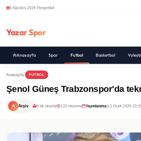
6 Ağustos 2026 Perşembe
Yazar Spor
Anasayfa
Spor
Futbol
Basketbol
Voleyb
Anasayfa
FUTBOL
Şenol Güneş Trabzonspor'da tekni
A
Arşiv
5 dk okuma
125 okunma
Yayınlanma:
13 Ocak 2026 20:3