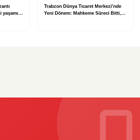
zantı
Trabzon Dünya Ticaret Merkezi'nde
i yaşamını
Yeni Dönem: Mahkeme Süreci Bitti,
Trabzon'un Dev Projesi Ne Zaman
Tamamlanacak?