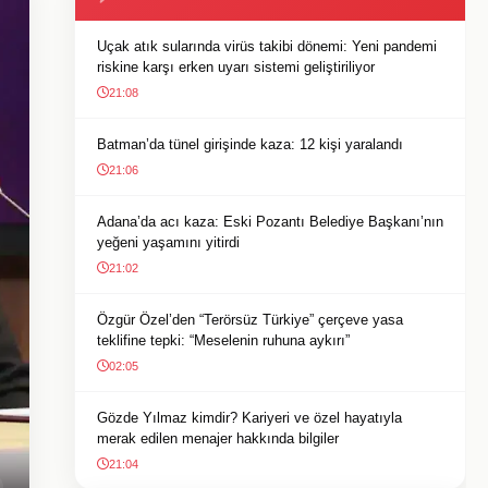
Uçak atık sularında virüs takibi dönemi: Yeni pandemi
riskine karşı erken uyarı sistemi geliştiriliyor
21:08
Batman’da tünel girişinde kaza: 12 kişi yaralandı
21:06
Adana’da acı kaza: Eski Pozantı Belediye Başkanı’nın
yeğeni yaşamını yitirdi
21:02
Özgür Özel’den “Terörsüz Türkiye” çerçeve yasa
teklifine tepki: “Meselenin ruhuna aykırı”
02:05
Gözde Yılmaz kimdir? Kariyeri ve özel hayatıyla
merak edilen menajer hakkında bilgiler
21:04