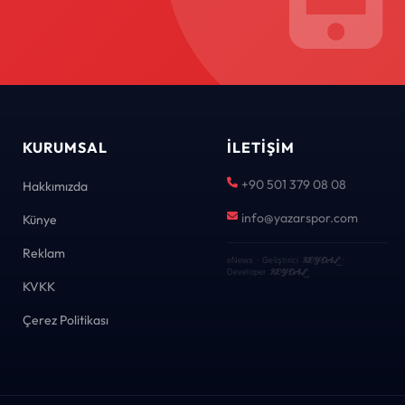
KURUMSAL
İLETIŞIM
+90 501 379 08 08
Hakkımızda
info@yazarspor.com
Künye
Reklam
KEYDAL
eNews · Geliştirici
·
KEYDAL
Developer
KVKK
Çerez Politikası