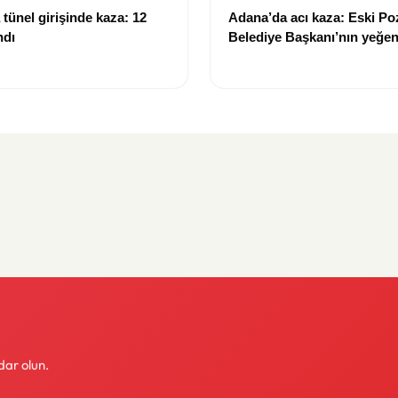
tünel girişinde kaza: 12
Adana’da acı kaza: Eski Po
ndı
Belediye Başkanı’nın yeğen
yitirdi
dar olun.