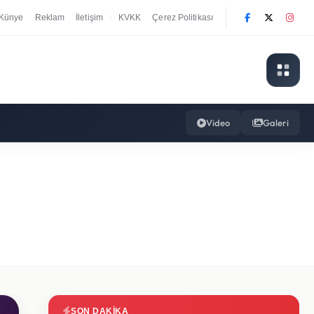
Künye
Reklam
İletişim
KVKK
Çerez Politikası
|
Video
Galeri
SON DAKIKA