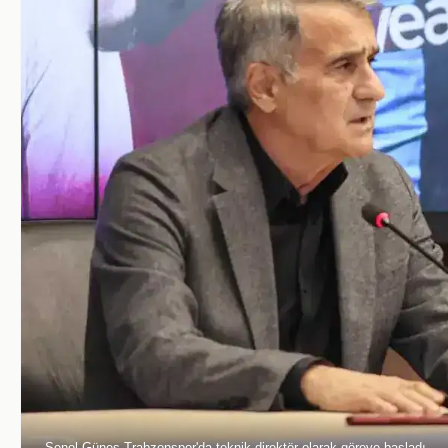
Şenol Güneş Trabzonspor'da teknik direktör olarak göreve başladı