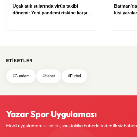
Uçak atık sularında virüs takibi
Batman’da 
dönemi: Yeni pandemi riskine karşı
kişi yarala
erken uyarı sistemi geliştiriliyor
ETIKETLER
#Gundem
#Haber
#Futbol
Yazar Spor Uygulaması
Mobil uygulamamızı indirin, son dakika haberlerinden ilk siz haber