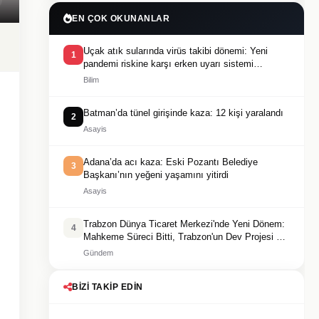
EN ÇOK OKUNANLAR
Uçak atık sularında virüs takibi dönemi: Yeni
1
pandemi riskine karşı erken uyarı sistemi
geliştiriliyor
Bilim
Batman’da tünel girişinde kaza: 12 kişi yaralandı
2
Asayis
Adana’da acı kaza: Eski Pozantı Belediye
3
Başkanı’nın yeğeni yaşamını yitirdi
Asayis
Trabzon Dünya Ticaret Merkezi'nde Yeni Dönem:
4
Mahkeme Süreci Bitti, Trabzon'un Dev Projesi Ne
Zaman Tamamlanacak?
Gündem
BIZI TAKIP EDIN