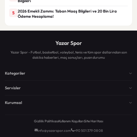
Bilgileri
2026 Emekli Zammı: Taban Maaş Bilgileri ve 20 Bin Lira
5
Ödeme Hesaplama!
Yazar Spor
Yazar Spor - Futbol, basketbol, voleybol, tenis ve tüm spor dallarından son
dakika haberleri, maç sonuçları, puan durumu
Kategoriler
Servisler
Kurumsal
Gizlilik Politikası
Kullanım Koşulları
Site Haritası
info@yazarspor.com
+90 501 379 08 08