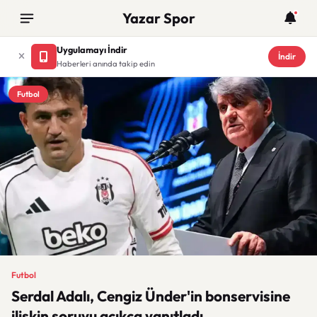
Yazar Spor
Uygulamayı İndir
İndir
Haberleri anında takip edin
Futbol
Futbol
Serdal Adalı, Cengiz Ünder'in bonservisine
ilişkin soruyu açıkça yanıtladı