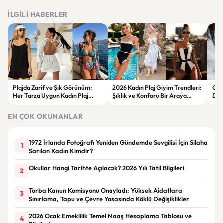
İLGILI HABERLER
Plajda Zarif ve Şık Görünüm:
2026 Kadın Plaj Giyim Trendleri:
Güz
Her Tarza Uygun Kadın Plaj
Şıklık ve Konforu Bir Araya
Dön
Giyim Önerileri
Getiren Modeller
Bakı
Çöz
EN ÇOK OKUNANLAR
1972 İrlanda Fotoğrafı Yeniden Gündemde Sevgilisi İçin Silaha
1
Sarılan Kadın Kimdir?
Okullar Hangi Tarihte Açılacak? 2026 Yılı Tatil Bilgileri
2
Torba Kanun Komisyonu Onayladı: Yüksek Aidatlara
3
Sınırlama, Tapu ve Çevre Yasasında Köklü Değişiklikler
2026 Ocak Emeklilik Temel Maaş Hesaplama Tablosu ve
4