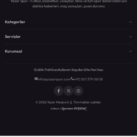
Yazar Spor - Futbol, basketbol, voleybol, tenis ve tüm spor dallarından son
dakika haberleri, maç sonuçları, puan durumu
Kategoriler
Servisler
Kurumsal
Gizlilik Politikası
Kullanım Koşulları
Site Haritası
info@yazarspor.com
+90 501 379 08 08
© 2026 Yazar Medya A.Ş. Tüm hakları saklıdır.
Egemen KEYDAL
eNews |