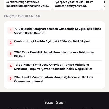
Serdar Ortaç hastaneye
‘Çerçeve yasa’ teklifi TBMM
Ter
kaldırıldı iddialarına yanıt verdi:
Adalet Komisyonu’nda
kri
“Rutin tedavim için buradayım”
görüşülüyor
tek
gör
EN ÇOK OKUNANLAR
1972 İrlanda Fotoğrafı Yeniden Gündemde Sevgilisi İçin Silaha
1
Sarılan Kadın Kimdir?
Okullar Hangi Tarihte Açılacak? 2026 Yılı Tatil Bilgileri
2
2026 Ocak Emeklilik Temel Maaş Hesaplama Tablosu ve
3
Bilgileri
Torba Kanun Komisyonu Onayladı: Yüksek Aidatlara
4
Sınırlama, Tapu ve Çevre Yasasında Köklü Değişiklikler
2026 Emekli Zammı: Taban Maaş Bilgileri ve 20 Bin Lira
5
Ödeme Hesaplama!
Yazar Spor