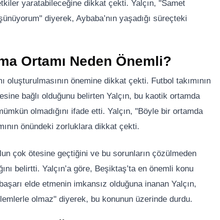
etkiler yaratabileceğine dikkat çekti. Yalçın, "Samet
üşünüyorum" diyerek, Aybaba’nın yaşadığı süreçteki
lışma Ortamı Neden Önemli?
mı oluşturulmasının önemine dikkat çekti. Futbol takımının
esine bağlı olduğunu belirten Yalçın, bu kaotik ortamda
mümkün olmadığını ifade etti. Yalçın, "Böyle bir ortamda
mının önündeki zorluklara dikkat çekti.
tbolun çok ötesine geçtiğini ve bu sorunların çözülmeden
ını belirtti. Yalçın’a göre, Beşiktaş’ta en önemli konu
 başarı elde etmenin imkansız olduğuna inanan Yalçın,
oblemlerle olmaz" diyerek, bu konunun üzerinde durdu.