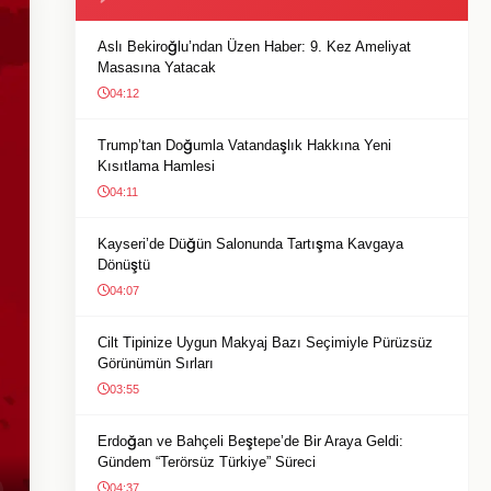
Aslı Bekiroğlu’ndan Üzen Haber: 9. Kez Ameliyat
Masasına Yatacak
04:12
Trump’tan Doğumla Vatandaşlık Hakkına Yeni
Kısıtlama Hamlesi
04:11
Kayseri’de Düğün Salonunda Tartışma Kavgaya
Dönüştü
04:07
Cilt Tipinize Uygun Makyaj Bazı Seçimiyle Pürüzsüz
Görünümün Sırları
03:55
Erdoğan ve Bahçeli Beştepe’de Bir Araya Geldi:
Gündem “Terörsüz Türkiye” Süreci
04:37