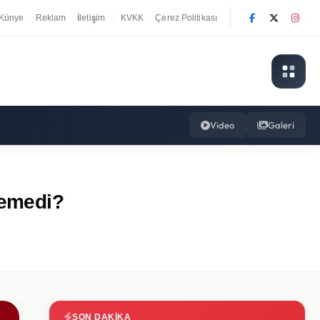
Künye
Reklam
İletişim
KVKK
Çerez Politikası
|
Video
Galeri
temedi?
SON DAKIKA