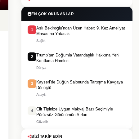
EN ÇOK OKUNANLAR
Aslı Bekiroğlu’ndan Üzen Haber: 9. Kez Ameliyat
1
Masasına Yatacak
Sağlık
Trump’tan Doğumla Vatandaşlık Hakkına Yeni
2
Kısıtlama Hamlesi
Dünya
Kayseri’de Düğün Salonunda Tartışma Kavgaya
3
Dönüştü
Asayis
Cilt Tipinize Uygun Makyaj Bazı Seçimiyle
4
Pürüzsüz Görünümün Sırları
Güzellik
BIZI TAKIP EDIN