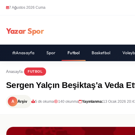
7 Ağustos 2026 Cuma
Yazar Spor
Anasayfa
Spor
Futbol
Basketbol
Voleyb
Anasayfa
FUTBOL
Sergen Yalçın Beşiktaş'a Veda E
A
Arşiv
5 dk okuma
140 okunma
Yayınlanma:
13 Ocak 2026 20:4