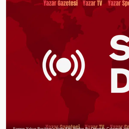
Sergen Yalçın Beşiktaş'a Veda Etti: Neden Bu Ortamda Çalışmak İs