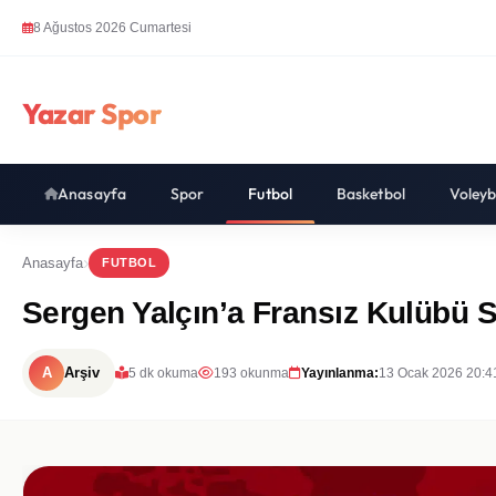
8 Ağustos 2026 Cumartesi
Yazar Spor
Anasayfa
Spor
Futbol
Basketbol
Voleyb
Anasayfa
FUTBOL
Sergen Yalçın’a Fransız Kulübü St
A
Arşiv
5 dk okuma
193 okunma
Yayınlanma:
13 Ocak 2026 20:4