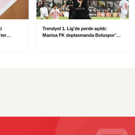
ü
Trendyol 1. Lig’de perde açıldı:
 ter
Manisa FK deplasmanda Boluspor’u
mağlup etti