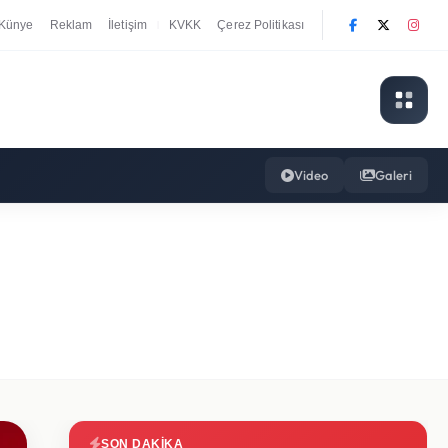
Künye
Reklam
İletişim
KVKK
Çerez Politikası
|
Video
Galeri
SON DAKIKA