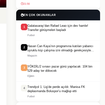
21:56
EN ÇOK OKUNANLAR
Galatasaray’dan Rafael Leao için dev hamle!
1
Transfer görüşmeleri başladı
Futbol
Hasan Can Kaya’nın programına katılan yabancı
2
uyruklu kişi çalışma izni olmadığı gerekçesiyle
gözaltına alındı
Magazin
YÖKDİL/2 sınavı pazar günü yapılacak: 104 bin
3
529 aday ter dökecek
Eğitim
Trendyol 1. Lig’de perde açıldı: Manisa FK
4
deplasmanda Boluspor’u mağlup etti
Futbol