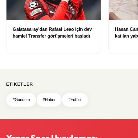
Galatasaray’dan Rafael Leao için dev
Hasan Can
hamle! Transfer görüşmeleri başladı
katılan ya
izni olmad
alındı
ETIKETLER
#Gundem
#Haber
#Futbol
Yazar Spor Uygulaması