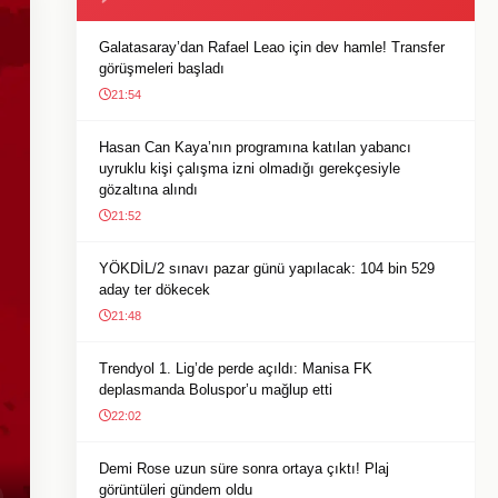
Galatasaray’dan Rafael Leao için dev hamle! Transfer
görüşmeleri başladı
21:54
Hasan Can Kaya’nın programına katılan yabancı
uyruklu kişi çalışma izni olmadığı gerekçesiyle
gözaltına alındı
21:52
YÖKDİL/2 sınavı pazar günü yapılacak: 104 bin 529
aday ter dökecek
21:48
Trendyol 1. Lig’de perde açıldı: Manisa FK
deplasmanda Boluspor’u mağlup etti
22:02
Demi Rose uzun süre sonra ortaya çıktı! Plaj
görüntüleri gündem oldu