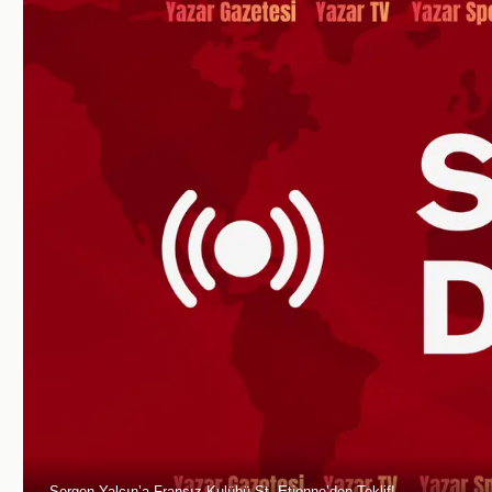
Sergen Yalçın’a Fransız Kulübü St. Etienne’den Teklif!