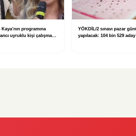
 Kaya’nın programına
YÖKDİL/2 sınavı pazar gün
bancı uyruklu kişi çalışma
yapılacak: 104 bin 529 aday
ığı gerekçesiyle gözaltına
dökecek