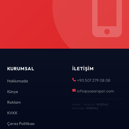
KURUMSAL
İLETIŞIM
+90 501 379 08 08
Hakkımızda
info@yazarspor.com
Künye
Reklam
KEYDAL
eNews · Geliştirici
·
KEYDAL
Developer
KVKK
Çerez Politikası