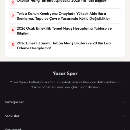
Okullar Hangi Tarihte Açılacak? 2026 Yılı Tatil Bilgileri
2
Torba Kanun Komisyonu Onayladı: Yüksek Aidatlara
3
Sınırlama, Tapu ve Çevre Yasasında Köklü Değişiklikler
2026 Ocak Emeklilik Temel Maaş Hesaplama Tablosu ve
4
Bilgileri
2026 Emekli Zammı: Taban Maaş Bilgileri ve 20 Bin Lira
5
Ödeme Hesaplama!
Yazar Spor
Yazar Spor - Futbol, basketbol, voleybol, tenis ve tüm spor dallarından son
dakika haberleri, maç sonuçları, puan durumu
Kategoriler
Servisler
Kurumsal