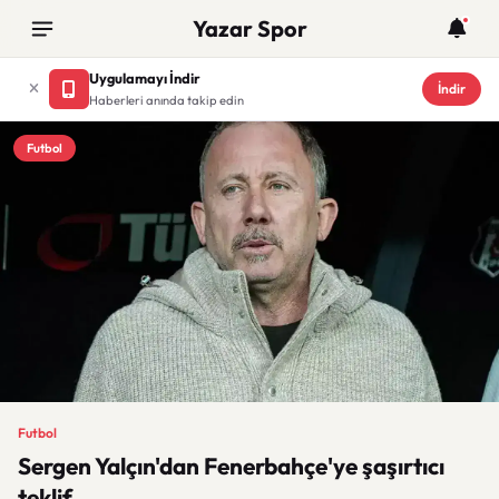
Yazar Spor
Uygulamayı İndir
İndir
Haberleri anında takip edin
Futbol
Futbol
Sergen Yalçın'dan Fenerbahçe'ye şaşırtıcı
teklif