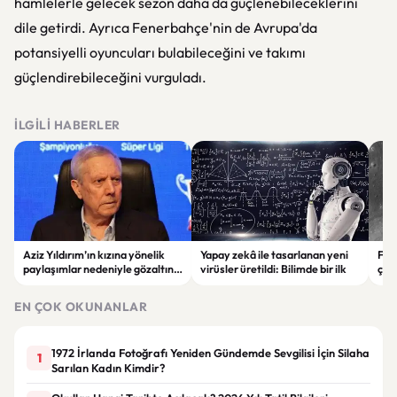
hamlelerle gelecek sezon daha da güçlenebileceklerini
dile getirdi. Ayrıca Fenerbahçe'nin de Avrupa'da
potansiyelli oyuncuları bulabileceğini ve takımı
güçlendirebileceğini vurguladı.
İLGILI HABERLER
Aziz Yıldırım’ın kızına yönelik
Yapay zekâ ile tasarlanan yeni
Falc
paylaşımlar nedeniyle gözaltına
virüsler üretildi: Bilimde bir ilk
çar
alınan şüpheli için tutuklama
gör
talebi
EN ÇOK OKUNANLAR
1972 İrlanda Fotoğrafı Yeniden Gündemde Sevgilisi İçin Silaha
1
Sarılan Kadın Kimdir?