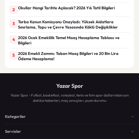
Okullar Hangi Tarihte Açılacak? 2026 Yılı Tatil Bilgileri
2
Torba Kanun Komisyonu Onayladı: Yüksek Aidatlara
3
Sınırlama, Tapu ve Çevre Yasasında Köklü Değişiklikler
2026 Ocak Emeklilik Temel Maaş Hesaplama Tablosu ve
4
Bilgileri
2026 Emekli Zammı: Taban Maaş Bilgileri ve 20 Bin Lira
5
Ödeme Hesaplama!
Yazar Spor
Yazar Spor - Futbol, basketbol, voleybol, tenis ve tüm spor dallarından son
dakika haberleri, maç sonuçları, puan durumu
Kategoriler
Servisler