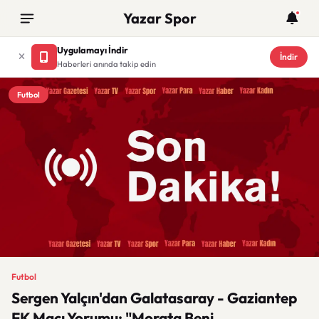
Yazar Spor
Uygulamayı İndir
İndir
Haberleri anında takip edin
Futbol
Futbol
Sergen Yalçın'dan Galatasaray - Gaziantep
FK Maçı Yorumu: "Morata Beni