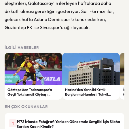
eleştirileri, Galatasaray’ın ilerleyen haftalarda daha
dikkatli olması gerektiğini gösteriyor. Sarı-kırmızılılar,
gelecek hafta Adana Demirspor’u konuk ederken,
Gaziantep FK ise Sivasspor'u ağırlayacak.
İLGILI HABERLER
Göztepe’den Trabzonspor’a
Hazine’den Yarın İki Kritik
İzm
Geçit Yok: İsmail Köybaşı
Borçlanma Hamlesi: Tahvil
Hed
Jübilesinde Kazanan İzmir Ekibi
İhalesi ve Kira Sertifikası Satışı
Sul
Oldu
Yapılacak
EN ÇOK OKUNANLAR
1972 İrlanda Fotoğrafı Yeniden Gündemde Sevgilisi İçin Silaha
1
Sarılan Kadın Kimdir?