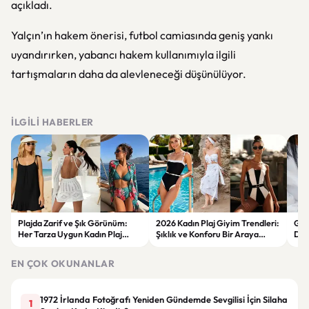
açıkladı.
Yalçın’ın hakem önerisi, futbol camiasında geniş yankı
uyandırırken, yabancı hakem kullanımıyla ilgili
tartışmaların daha da alevleneceği düşünülüyor.
İLGILI HABERLER
Plajda Zarif ve Şık Görünüm:
2026 Kadın Plaj Giyim Trendleri:
Güz
Her Tarza Uygun Kadın Plaj
Şıklık ve Konforu Bir Araya
Dön
Giyim Önerileri
Getiren Modeller
Bakı
Çöz
EN ÇOK OKUNANLAR
1972 İrlanda Fotoğrafı Yeniden Gündemde Sevgilisi İçin Silaha
1