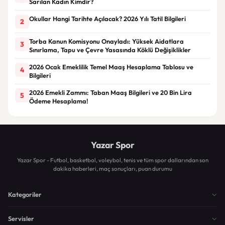
Sarılan Kadın Kimdir?
Okullar Hangi Tarihte Açılacak? 2026 Yılı Tatil Bilgileri
2
Torba Kanun Komisyonu Onayladı: Yüksek Aidatlara
3
Sınırlama, Tapu ve Çevre Yasasında Köklü Değişiklikler
2026 Ocak Emeklilik Temel Maaş Hesaplama Tablosu ve
4
Bilgileri
2026 Emekli Zammı: Taban Maaş Bilgileri ve 20 Bin Lira
5
Ödeme Hesaplama!
Yazar Spor
Yazar Spor - Futbol, basketbol, voleybol, tenis ve tüm spor dallarından son
dakika haberleri, maç sonuçları, puan durumu
Kategoriler
Servisler