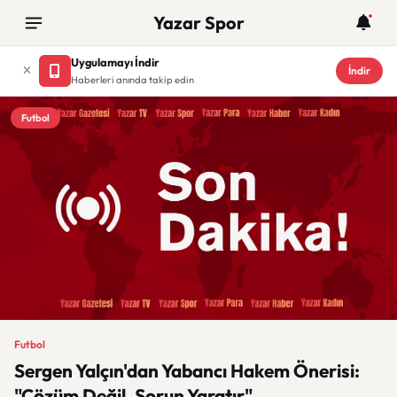
Yazar Spor
Uygulamayı İndir
İndir
Haberleri anında takip edin
Futbol
Futbol
Sergen Yalçın'dan Yabancı Hakem Önerisi:
"Çözüm Değil, Sorun Yaratır"