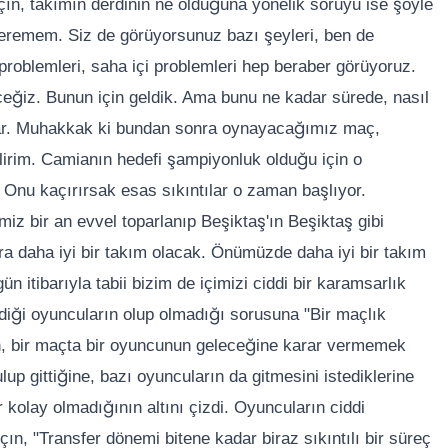
alçın, takımın derdinin ne olduğuna yönelik soruyu ise şöyle
veremem. Siz de görüyorsunuz bazı şeyleri, ben de
problemleri, saha içi problemleri hep beraber görüyoruz.
eceğiz. Bunun için geldik. Ama bunu ne kadar sürede, nasıl
 var. Muhakkak ki bundan sonra oynayacağımız maç,
lirim. Camianın hedefi şampiyonluk olduğu için o
Onu kaçırırsak esas sıkıntılar o zaman başlıyor.
miz bir an evvel toparlanıp Beşiktaş'ın Beşiktaş gibi
a daha iyi bir takım olacak. Önümüzde daha iyi bir takım
itibarıyla tabii bizim de içimizi ciddi bir karamsarlık
iği oyuncuların olup olmadığı sorusuna "Bir maçlık
n, bir maçta bir oyuncunun geleceğine karar vermemek
ulup gittiğine, bazı oyuncuların da gitmesini istediklerine
kolay olmadığının altını çizdi. Oyuncuların ciddi
çın, "Transfer dönemi bitene kadar biraz sıkıntılı bir süreç