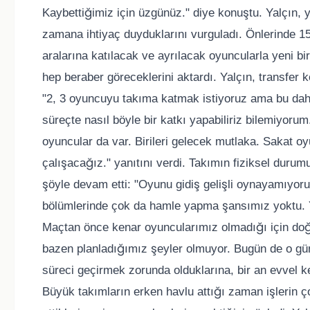
Kaybettiğimiz için üzgünüz." diye konuştu. Yalçın, y
zamana ihtiyaç duyduklarını vurguladı. Önlerinde 15
aralarına katılacak ve ayrılacak oyuncularla yeni bi
hep beraber göreceklerini aktardı. Yalçın, transfer 
"2, 3 oyuncuyu takıma katmak istiyoruz ama bu daha
süreçte nasıl böyle bir katkı yapabiliriz bilemiyor
oyuncular da var. Birileri gelecek mutlaka. Sakat oy
çalışacağız." yanıtını verdi. Takımın fiziksel duru
şöyle devam etti: "Oyunu gidiş gelişli oynayamıyor
bölümlerinde çok da hamle yapma şansımız yoktu. Ya
Maçtan önce kenar oyuncularımız olmadığı için doğ
bazen planladığımız şeyler olmuyor. Bugün de o günl
süreci geçirmek zorunda olduklarına, bir an evvel ke
Büyük takımların erken havlu attığı zaman işlerin ç