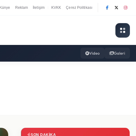
Künye
Reklam
İletişim
KVKK
Çerez Politikası
|
Video
Galeri
SON DAKIKA