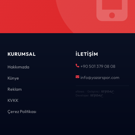
KURUMSAL
İLETIŞIM
+90 501 379 08 08
Hakkımızda
info@yazarspor.com
Künye
Reklam
KEYDAL
eNews · Geliştirici
·
KEYDAL
Developer
KVKK
Çerez Politikası