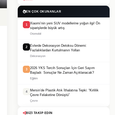
EN ÇOK OKUNANLAR
Xiaomi’nin yeni SUV modellerine yoğun ilgi! Ön
1
siparişlerde büyük artış
Otomobil
Evlerde Dekorasyon Detoksu Dönemi:
2
Fazlalıklardan Kurtulmanın Yolları
Dekorasyon
2026 YKS Tercih Sonuçları İçin Geri Sayım
3
Başladı: Sonuçlar Ne Zaman Açıklanacak?
Eğitim
Mersin’de Plastik Atık İthalatına Tepki: “Kirlilik
4
Çevre Felaketine Dönüştü”
Çevre
BIZI TAKIP EDIN