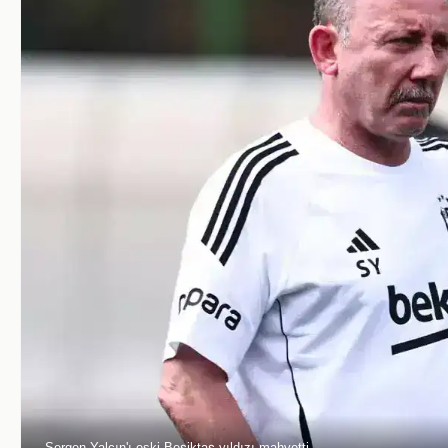
Sergen Yalçın'ı eski Beşiktaş yıldızı mahvetti