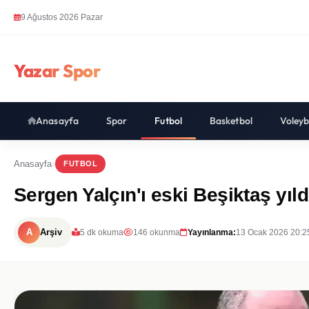
9 Ağustos 2026 Pazar
Yazar Spor
Anasayfa
Spor
Futbol
Basketbol
Voleyb
Anasayfa
FUTBOL
Sergen Yalçın'ı eski Beşiktaş yıld
A
Arşiv
5 dk okuma
146 okunma
Yayınlanma:
13 Ocak 2026 20:2