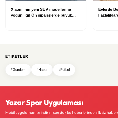
Xiaomi’nin yeni SUV modellerine
Evlerde D
yoğun ilgi! Ön siparişlerde büyük
Fazlalıkla
artış
ETIKETLER
#Gundem
#Haber
#Futbol
Yazar Spor Uygulaması
Mobil uygulamamızı indirin, son dakika haberlerinden ilk siz haber