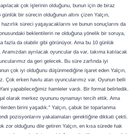
apılacak çok işlerinin olduğunu, bunun için de biraz
 günlük bir sürecin olduğunun altını çizen Yalçın,
r hazırlık süreci yaşayacaklarını ve bunun sonuçlarını da
konusundaki beklentilerin ne olduğuna yönelik bir soruya,
 fazla da olabilir gibi görünüyor. Ama bu 10 günlük
um. Aramızdan ayrılacak oyuncular da var, takıma katılacak
uncularımız da geri gelecek. Bu süre zarfında iyi
munun çok iyi olduğunu düşünmediğine işaret eden Yalçın,
uz. Çok erken havlu atan oyuncularımız var. Oyunun belli
ni yapabileceğimiz hamleler vardı. Bir format belirledik.
al olarak merkez oyununu oynamayı tercih ettik. Ama
erden birini yaşadık." Yalçın, çabuk bir toparlanma
ndi pozisyonlarını yakalamaları gerektiğine dikkati çekti.
ok zor olduğunu dile getiren Yalçın, en kısa sürede hak