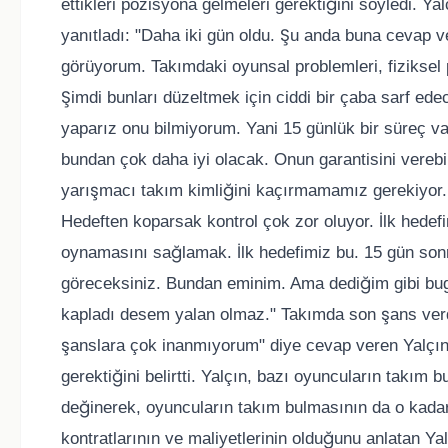
ettikleri pozisyona gelmeleri gerektiğini söyledi. Y
yanıtladı: "Daha iki gün oldu. Şu anda buna cevap 
görüyorum. Takımdaki oyunsal problemleri, fiziksel 
Şimdi bunları düzeltmek için ciddi bir çaba sarf ed
yaparız onu bilmiyorum. Yani 15 günlük bir süreç
bundan çok daha iyi olacak. Onun garantisini verebi
yarışmacı takım kimliğini kaçırmamamız gerekiyor. 
Hedeften koparsak kontrol çok zor oluyor. İlk hedefi
oynamasını sağlamak. İlk hedefimiz bu. 15 gün sonr
göreceksiniz. Bundan eminim. Ama dediğim gibi bugün 
kapladı desem yalan olmaz." Takımda son şans verd
şanslara çok inanmıyorum" diye cevap veren Yalçı
gerektiğini belirtti. Yalçın, bazı oyuncuların takım b
değinerek, oyuncuların takım bulmasının da o kadar 
kontratlarının ve maliyetlerinin olduğunu anlatan Yal