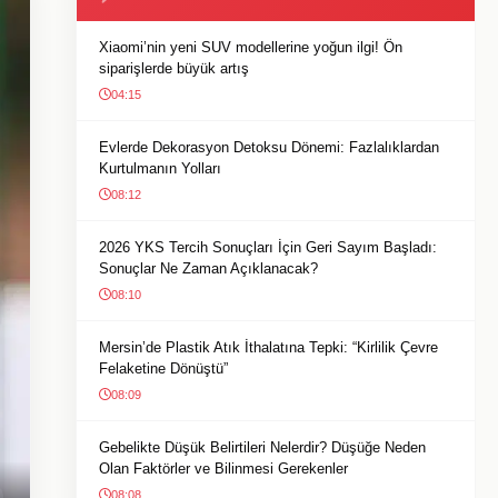
Xiaomi’nin yeni SUV modellerine yoğun ilgi! Ön
siparişlerde büyük artış
04:15
Evlerde Dekorasyon Detoksu Dönemi: Fazlalıklardan
Kurtulmanın Yolları
08:12
2026 YKS Tercih Sonuçları İçin Geri Sayım Başladı:
Sonuçlar Ne Zaman Açıklanacak?
08:10
Mersin’de Plastik Atık İthalatına Tepki: “Kirlilik Çevre
Felaketine Dönüştü”
08:09
Gebelikte Düşük Belirtileri Nelerdir? Düşüğe Neden
Olan Faktörler ve Bilinmesi Gerekenler
08:08