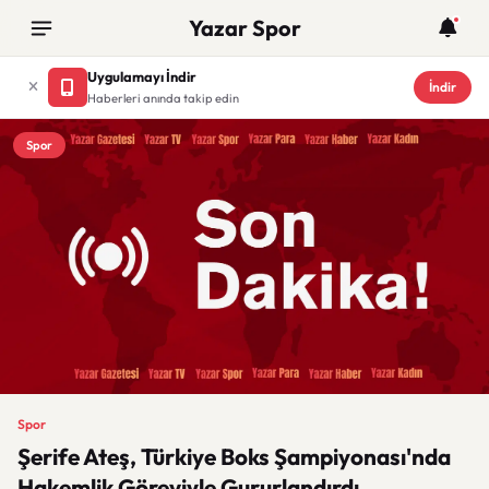
Yazar Spor
Uygulamayı İndir
İndir
Haberleri anında takip edin
Spor
Spor
Şerife Ateş, Türkiye Boks Şampiyonası'nda
Hakemlik Göreviyle Gururlandırdı