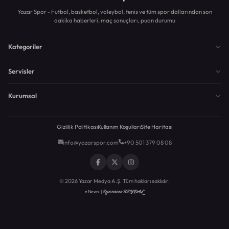
Yazar Spor - Futbol, basketbol, voleybol, tenis ve tüm spor dallarından son
dakika haberleri, maç sonuçları, puan durumu
Kategoriler
Servisler
Kurumsal
Gizlilik Politikası
Kullanım Koşulları
Site Haritası
info@yazarspor.com
+90 501 379 08 08
© 2026 Yazar Medya A.Ş. Tüm hakları saklıdır.
Egemen KEYDAL
eNews |