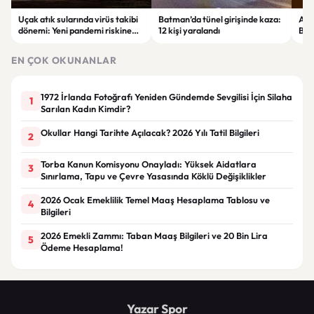
Uçak atık sularında virüs takibi
Batman’da tünel girişinde kaza:
Ada
dönemi: Yeni pandemi riskine
12 kişi yaralandı
Bel
karşı erken uyarı sistemi
yaşa
geliştiriliyor
EN ÇOK OKUNANLAR
1972 İrlanda Fotoğrafı Yeniden Gündemde Sevgilisi İçin Silaha
1
Sarılan Kadın Kimdir?
Okullar Hangi Tarihte Açılacak? 2026 Yılı Tatil Bilgileri
2
Torba Kanun Komisyonu Onayladı: Yüksek Aidatlara
3
Sınırlama, Tapu ve Çevre Yasasında Köklü Değişiklikler
2026 Ocak Emeklilik Temel Maaş Hesaplama Tablosu ve
4
Bilgileri
2026 Emekli Zammı: Taban Maaş Bilgileri ve 20 Bin Lira
5
Ödeme Hesaplama!
Yazar Spor