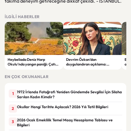
takıma deneyim getireceğine dikkat çekildi. - İSTANBUL.
İLGILI HABERLER
Heybeliada Deniz Harp
Devrim Özkan’dan
Edi
Okulu’nda yangın paniği: Çatıda
duygulandıran açıklama:
ope
büyük hasar oluştu
“Babaannemi kaybettim”
tut
EN ÇOK OKUNANLAR
1972 İrlanda Fotoğrafı Yeniden Gündemde Sevgilisi İçin Silaha
1
Sarılan Kadın Kimdir?
Okullar Hangi Tarihte Açılacak? 2026 Yılı Tatil Bilgileri
2
2026 Ocak Emeklilik Temel Maaş Hesaplama Tablosu ve
3
Bilgileri