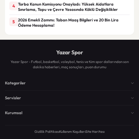
Torba Kanun Komisyonu Onayladı: Yüksek Aidatlara
4
Sınırlama, Tapu ve Çevre Yasasında Köklü Değişiklikler
2026 Emekli Zammı: Taban Maaş Bilgileri ve 20 Bin Lira
5
Ödeme Hesaplama!
Yazar Spor
Yazar Spor - Futbol, basketbol, voleybol, tenis ve tüm spor dallarından son
dakika haberleri, maç sonuçları, puan durumu
Kategoriler
Servisler
Kurumsal
Gizlilik Politikası
Kullanım Koşulları
Site Haritası