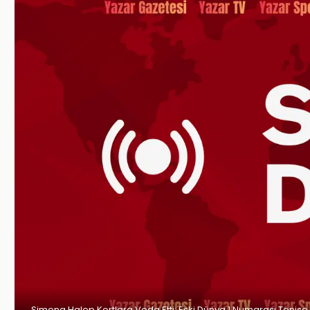
Simona Halep Kortlara Veda Etti: Eski Dünya 1 Numarası Tenise