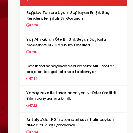
Buğday Tenlere Uyum Sağlayan En Şık Saç
Renkleriyle Işıltılı Bir Görünüm
17:20
Yaş Almaktan Öte Bir Stil: Beyaz Saçlarla
Modern ve Şık Görünüm Önerileri
17:16
Savunma sanayiinde yeni dönem: Milli motor
projeleri tek çatı altında toplanıyor
17:14
Yapay zeka ile tasarlanan yeni virüsler üretildi:
Bilim dünyasında bir ilk
17:12
Antalya’da LPG’li otomobil seyir halindeyken
alev aldı: 4 kişi yaralandı
17:04