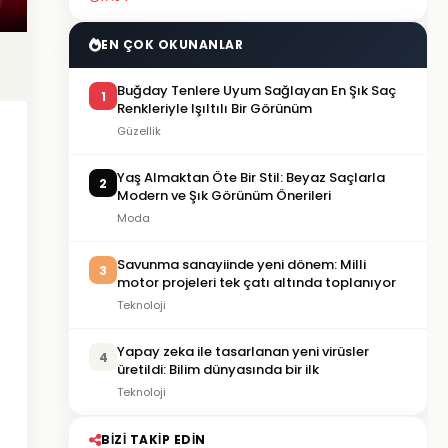
EN ÇOK OKUNANLAR
Buğday Tenlere Uyum Sağlayan En Şık Saç
1
Renkleriyle Işıltılı Bir Görünüm
Güzellik
Yaş Almaktan Öte Bir Stil: Beyaz Saçlarla
2
Modern ve Şık Görünüm Önerileri
Moda
Savunma sanayiinde yeni dönem: Milli
3
motor projeleri tek çatı altında toplanıyor
Teknoloji
Yapay zeka ile tasarlanan yeni virüsler
4
üretildi: Bilim dünyasında bir ilk
Teknoloji
BIZI TAKIP EDIN