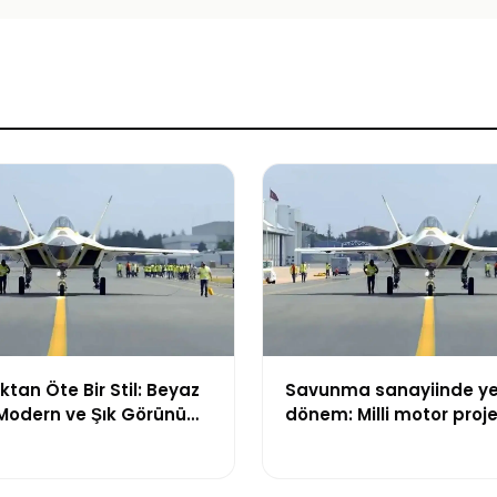
tan Öte Bir Stil: Beyaz
Savunma sanayiinde ye
 Modern ve Şık Görünüm
dönem: Milli motor proje
çatı altında toplanıyor