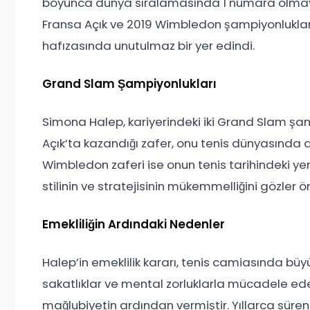
boyunca dünya sıralamasında 1 numara olmayı ba
Fransa Açık ve 2019 Wimbledon şampiyonluklarıyd
hafızasında unutulmaz bir yer edindi.
Grand Slam Şampiyonlukları
Simona Halep, kariyerindeki iki Grand Slam şamp
Açık’ta kazandığı zafer, onu tenis dünyasında 
Wimbledon zaferi ise onun tenis tarihindeki yer
stilinin ve stratejisinin mükemmelliğini gözler ö
Emekliliğin Ardındaki Nedenler
Halep’in emeklilik kararı, tenis camiasında büyü
sakatlıklar ve mental zorluklarla mücadele ede
mağlubiyetin ardından vermiştir. Yıllarca süre