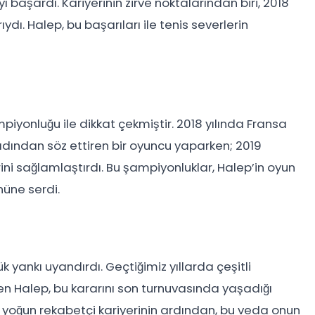
şardı. Kariyerinin zirve noktalarından biri, 2018
ı. Halep, bu başarıları ile tenis severlerin
iyonluğu ile dikkat çekmiştir. 2018 yılında Fransa
adından söz ettiren bir oyuncu yaparken; 2019
ini sağlamlaştırdı. Bu şampiyonluklar, Halep’in oyun
nüne serdi.
k yankı uyandırdı. Geçtiğimiz yıllarda çeşitli
n Halep, bu kararını son turnuvasında yaşadığı
n yoğun rekabetçi kariyerinin ardından, bu veda onun