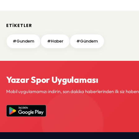
ETIKETLER
#Gundem
#Haber
#Gündem
Yazar Spor Uygulaması
Mobil uygulamamızı indirin, son dakika haberlerinden ilk siz haber