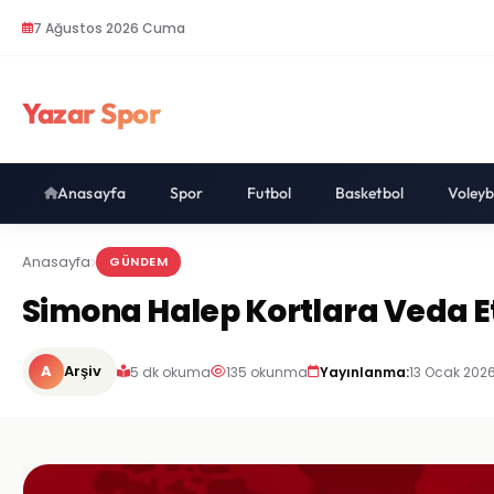
7 Ağustos 2026 Cuma
Yazar Spor
Anasayfa
Spor
Futbol
Basketbol
Voleyb
Anasayfa
GÜNDEM
Simona Halep Kortlara Veda Et
A
Arşiv
5 dk okuma
135 okunma
Yayınlanma:
13 Ocak 2026