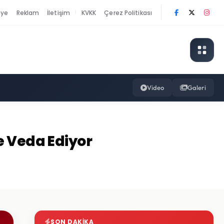
nye
Reklam
İletişim
KVKK
Çerez Politikası
|
Video
Galeri
e Veda Ediyor
SON DAKIKA