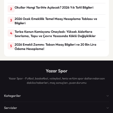
Okullar Hangi Tarihte Açılacak? 2026 Yılı Tatil Bilgileri
2
2026 Ocak Emeklilik Temel Maaş Hesaplama Tablosu ve
3
Bilgileri
Torba Kanun Komisyonu Onayladı: Yüksek Aidatlara
4
Sınırlama, Tapu ve Çevre Yasasında Köklü Değişiklikler
2026 Emekli Zammı: Taban Maaş Bilgileri ve 20 Bin Lira
5
Ödeme Hesaplama!
Yazar Spor
Yazar Spor - Futbol, basketbol, voleybol, tenis ve tüm spor dallarından son
dakika haberleri, maç sonuçları, puan durumu
Kategoriler
Servisler