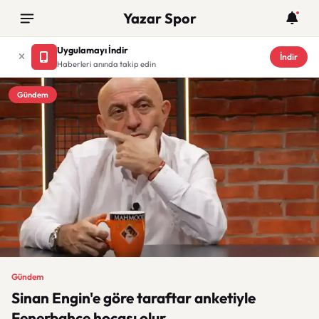
Yazar Spor
Uygulamayı İndir
İndir
Haberleri anında takip edin
Gündem
Gündem
Sinan Engin'e göre taraftar anketiyle
Fenerbahçe hocası olur