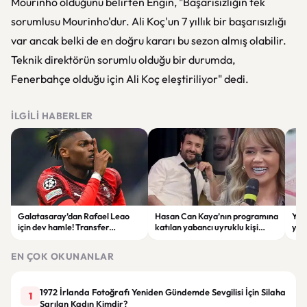
Mourinho olduğunu belirten Engin, "Başarısızlığın tek
sorumlusu Mourinho'dur. Ali Koç'un 7 yıllık bir başarısızlığı
var ancak belki de en doğru kararı bu sezon almış olabilir.
Teknik direktörün sorumlu olduğu bir durumda,
Fenerbahçe olduğu için Ali Koç eleştiriliyor" dedi.
İLGILI HABERLER
Galatasaray’dan Rafael Leao
Hasan Can Kaya’nın programına
YÖK
için dev hamle! Transfer
katılan yabancı uyruklu kişi
yap
görüşmeleri başladı
çalışma izni olmadığı
dök
gerekçesiyle gözaltına alındı
EN ÇOK OKUNANLAR
1972 İrlanda Fotoğrafı Yeniden Gündemde Sevgilisi İçin Silaha
1
Sarılan Kadın Kimdir?