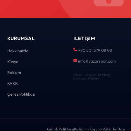
KURUMSAL
İLETIŞIM
+90 501 379 08 08
Hakkımızda
info@yazarspor.com
Künye
Reklam
KEYDAL
eNews · Geliştirici
·
KEYDAL
Developer
KVKK
Çerez Politikası
Gizlilik Politikası
Kullanım Koşulları
Site Haritası