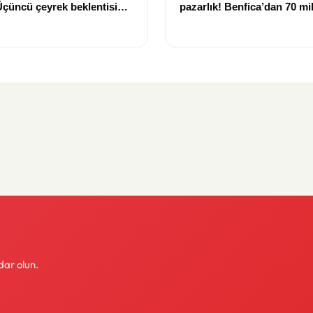
 Üçüncü çeyrek beklentisi
pazarlık! Benfica’dan 70 mi
dolara çıktı
euroluk talep
dar olun.