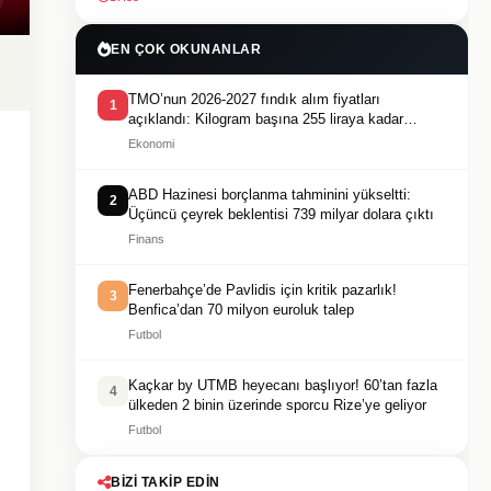
EN ÇOK OKUNANLAR
TMO’nun 2026-2027 fındık alım fiyatları
1
açıklandı: Kilogram başına 255 liraya kadar
ödeme yapılacak
Ekonomi
ABD Hazinesi borçlanma tahminini yükseltti:
2
Üçüncü çeyrek beklentisi 739 milyar dolara çıktı
Finans
Fenerbahçe’de Pavlidis için kritik pazarlık!
3
Benfica’dan 70 milyon euroluk talep
Futbol
Kaçkar by UTMB heyecanı başlıyor! 60’tan fazla
4
ülkeden 2 binin üzerinde sporcu Rize’ye geliyor
Futbol
BIZI TAKIP EDIN