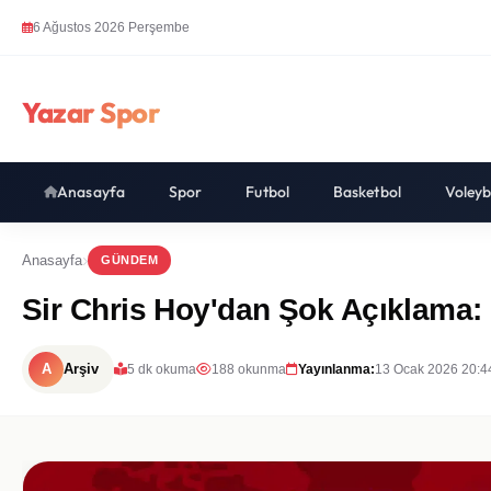
6 Ağustos 2026 Perşembe
Yazar Spor
Anasayfa
Spor
Futbol
Basketbol
Voleyb
Anasayfa
GÜNDEM
Sir Chris Hoy'dan Şok Açıklama: "
A
Arşiv
5 dk okuma
188 okunma
Yayınlanma:
13 Ocak 2026 20:4