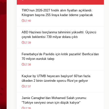
TMO’nun 2026-2027 fındık alım fiyatları açıklandı:
Kilogram başına 255 liraya kadar ödeme yapılacak
17:40
ABD Hazinesi borçlanma tahminini yükseltti: Üçüncü
çeyrek beklentisi 739 milyar dolara çıktı
17:39
Fenerbahçe’de Pavlidis için kritik pazarlık! Benfica’dan
70 milyon euroluk talep
17:38
Kaçkar by UTMB heyecanı başlıyor! 60’tan fazla
ülkeden 2 binin üzerinde sporcu Rize’ye geliyor
17:37
Jamie Carragher’dan Mohamed Salah yorumu:
“Türkiye seviyesi onun için düşük kalıyor”
17:35