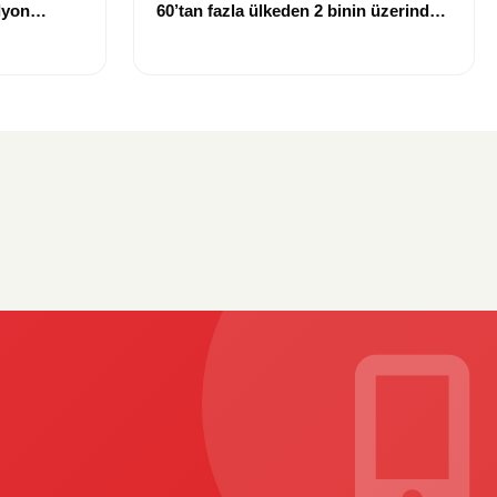
lyon
60’tan fazla ülkeden 2 binin üzerinde
sporcu Rize’ye geliyor