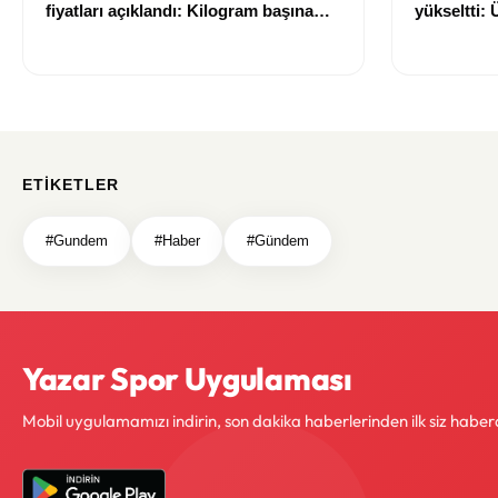
fiyatları açıklandı: Kilogram başına
yükseltti:
255 liraya kadar ödeme yapılacak
739 milyar 
ETIKETLER
#Gundem
#Haber
#Gündem
Yazar Spor Uygulaması
Mobil uygulamamızı indirin, son dakika haberlerinden ilk siz haber