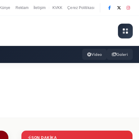
Künye
Reklam
İletişim
KVKK
Çerez Politikası
|
Video
Galeri
SON DAKIKA