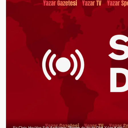
Sir Chris Hoy'dan Şok Açıklama: "Benim de İki ile Dört Yılım Kaldı"