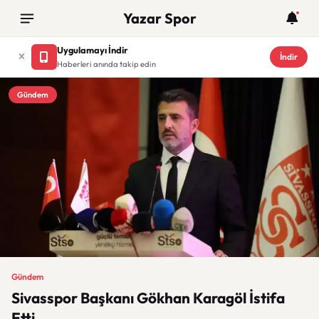
Yazar Spor
Uygulamayı İndir
İndir
Haberleri anında takip edin
Gündem
Gündem
Sivasspor Başkanı Gökhan Karagöl İstifa
Etti