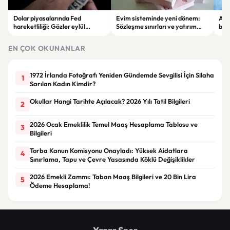
Dolar piyasalarında Fed
Evim sisteminde yeni dönem:
Alta
hareketliliği: Gözler eylül
Sözleşme sınırları ve yatırım
bell
ayındaki faiz kararında
kuralları değişti
Bil
duy
EN ÇOK OKUNANLAR
1972 İrlanda Fotoğrafı Yeniden Gündemde Sevgilisi İçin Silaha
1
Sarılan Kadın Kimdir?
Okullar Hangi Tarihte Açılacak? 2026 Yılı Tatil Bilgileri
2
2026 Ocak Emeklilik Temel Maaş Hesaplama Tablosu ve
3
Bilgileri
Torba Kanun Komisyonu Onayladı: Yüksek Aidatlara
4
Sınırlama, Tapu ve Çevre Yasasında Köklü Değişiklikler
2026 Emekli Zammı: Taban Maaş Bilgileri ve 20 Bin Lira
5
Ödeme Hesaplama!