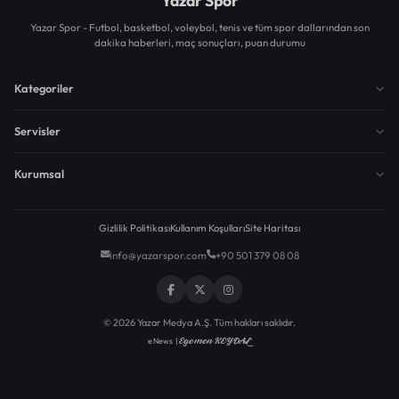
Yazar Spor
Yazar Spor - Futbol, basketbol, voleybol, tenis ve tüm spor dallarından son
dakika haberleri, maç sonuçları, puan durumu
Kategoriler
Servisler
Kurumsal
Gizlilik Politikası
Kullanım Koşulları
Site Haritası
info@yazarspor.com
+90 501 379 08 08
© 2026 Yazar Medya A.Ş. Tüm hakları saklıdır.
Egemen KEYDAL
eNews |