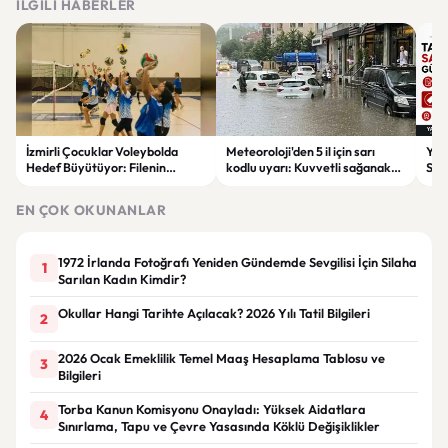
İLGILI HABERLER
İzmirli Çocuklar Voleybolda
Meteoroloji'den 5 il için sarı
Yaz
Hedef Büyütüyor: Filenin
kodlu uyarı: Kuvvetli sağanak
Spon
Sultanları İlham Kaynağı Oldu
ve fırtına geliyor
Günc
EN ÇOK OKUNANLAR
1972 İrlanda Fotoğrafı Yeniden Gündemde Sevgilisi İçin Silaha
1
Sarılan Kadın Kimdir?
Okullar Hangi Tarihte Açılacak? 2026 Yılı Tatil Bilgileri
2
2026 Ocak Emeklilik Temel Maaş Hesaplama Tablosu ve
3
Bilgileri
Torba Kanun Komisyonu Onayladı: Yüksek Aidatlara
4
Sınırlama, Tapu ve Çevre Yasasında Köklü Değişiklikler