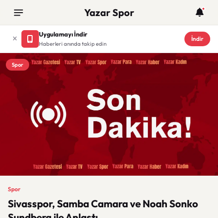
Yazar Spor
Uygulamayı İndir
İndir
Haberleri anında takip edin
Spor
Spor
Sivasspor, Samba Camara ve Noah Sonko
Sundberg ile Anlaştı