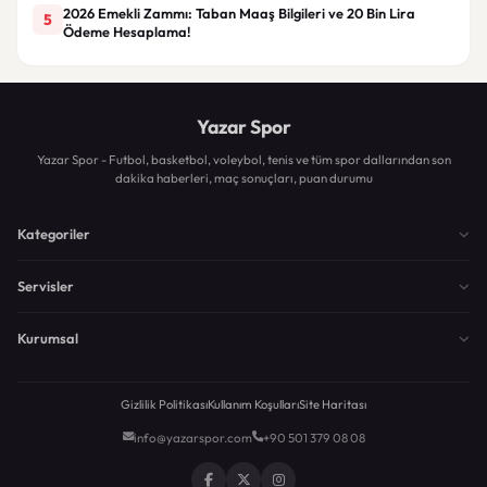
2026 Emekli Zammı: Taban Maaş Bilgileri ve 20 Bin Lira
5
Ödeme Hesaplama!
Yazar Spor
Yazar Spor - Futbol, basketbol, voleybol, tenis ve tüm spor dallarından son
dakika haberleri, maç sonuçları, puan durumu
Kategoriler
Servisler
Kurumsal
Gizlilik Politikası
Kullanım Koşulları
Site Haritası
info@yazarspor.com
+90 501 379 08 08