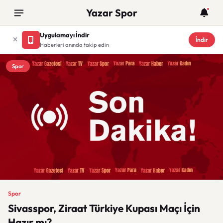
Yazar Spor
Uygulamayı İndir
İndir
Haberleri anında takip edin
Spor
Spor
Sivasspor, Ziraat Türkiye Kupası Maçı İçin
Hazır mı?