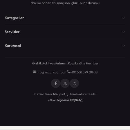
dakika haberleri, maç sonuçları, puan durumu
Kategoriler
Servisler
Kurumsal
Gizlilik Politikası
Kullanım Koşulları
Site Haritası
info@yazarspor.com
+90 501 379 08 08
© 2026 Yazar Medya A.Ş. Tüm hakları saklıdır.
Egemen KEYDAL
eNews |