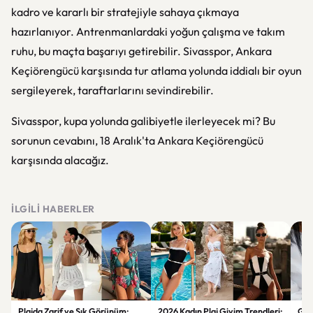
kadro ve kararlı bir stratejiyle sahaya çıkmaya
hazırlanıyor. Antrenmanlardaki yoğun çalışma ve takım
ruhu, bu maçta başarıyı getirebilir. Sivasspor, Ankara
Keçiörengücü karşısında tur atlama yolunda iddialı bir oyun
sergileyerek, taraftarlarını sevindirebilir.
Sivasspor, kupa yolunda galibiyetle ilerleyecek mi? Bu
sorunun cevabını, 18 Aralık'ta Ankara Keçiörengücü
karşısında alacağız.
İLGILI HABERLER
Plajda Zarif ve Şık Görünüm:
2026 Kadın Plaj Giyim Trendleri:
Güz