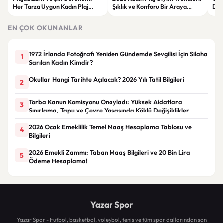
Her Tarza Uygun Kadın Plaj
Şıklık ve Konforu Bir Araya
Dön
Giyim Önerileri
Getiren Modeller
Bakı
Çöz
EN ÇOK OKUNANLAR
1972 İrlanda Fotoğrafı Yeniden Gündemde Sevgilisi İçin Silaha
1
Sarılan Kadın Kimdir?
Okullar Hangi Tarihte Açılacak? 2026 Yılı Tatil Bilgileri
2
Torba Kanun Komisyonu Onayladı: Yüksek Aidatlara
3
Sınırlama, Tapu ve Çevre Yasasında Köklü Değişiklikler
2026 Ocak Emeklilik Temel Maaş Hesaplama Tablosu ve
4
Bilgileri
2026 Emekli Zammı: Taban Maaş Bilgileri ve 20 Bin Lira
5
Ödeme Hesaplama!
Yazar Spor
Yazar Spor - Futbol, basketbol, voleybol, tenis ve tüm spor dallarından son