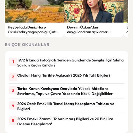
Heybeliada Deniz Harp
Devrim Özkan’dan
Edi
Okulu’nda yangın paniği: Çatıda
duygulandıran açıklama:
ope
büyük hasar oluştu
“Babaannemi kaybettim”
tut
EN ÇOK OKUNANLAR
1972 İrlanda Fotoğrafı Yeniden Gündemde Sevgilisi İçin Silaha
1
Sarılan Kadın Kimdir?
Okullar Hangi Tarihte Açılacak? 2026 Yılı Tatil Bilgileri
2
Torba Kanun Komisyonu Onayladı: Yüksek Aidatlara
3
Sınırlama, Tapu ve Çevre Yasasında Köklü Değişiklikler
2026 Ocak Emeklilik Temel Maaş Hesaplama Tablosu ve
4
Bilgileri
2026 Emekli Zammı: Taban Maaş Bilgileri ve 20 Bin Lira
5
Ödeme Hesaplama!