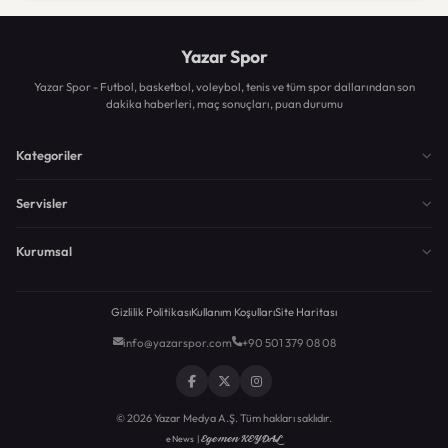
Yazar Spor
Yazar Spor - Futbol, basketbol, voleybol, tenis ve tüm spor dallarından son
dakika haberleri, maç sonuçları, puan durumu
Kategoriler
Servisler
Kurumsal
Gizlilik Politikası
Kullanım Koşulları
Site Haritası
info@yazarspor.com
+90 501 379 08 08
© 2026 Yazar Medya A.Ş. Tüm hakları saklıdır.
Egemen KEYDAL
eNews |