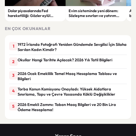
Dolar piyasalarında Fed
Evim sisteminde yeni dönem:
Alta
hareketliliği: Gözler eylül
Sözleşme sınırları ve yatırım
bell
ayındaki faiz kararında
kuralları değişti
Bil
duy
EN ÇOK OKUNANLAR
1972 İrlanda Fotoğrafı Yeniden Gündemde Sevgilisi İçin Silaha
1
Sarılan Kadın Kimdir?
Okullar Hangi Tarihte Açılacak? 2026 Yılı Tatil Bilgileri
2
2026 Ocak Emeklilik Temel Maaş Hesaplama Tablosu ve
3
Bilgileri
Torba Kanun Komisyonu Onayladı: Yüksek Aidatlara
4
Sınırlama, Tapu ve Çevre Yasasında Köklü Değişiklikler
2026 Emekli Zammı: Taban Maaş Bilgileri ve 20 Bin Lira
5
Ödeme Hesaplama!