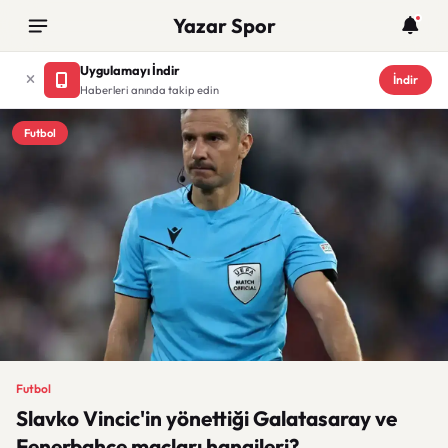
Yazar Spor
Uygulamayı İndir
İndir
Haberleri anında takip edin
Futbol
Futbol
Slavko Vincic'in yönettiği Galatasaray ve
Fenerbahçe maçları hangileri?