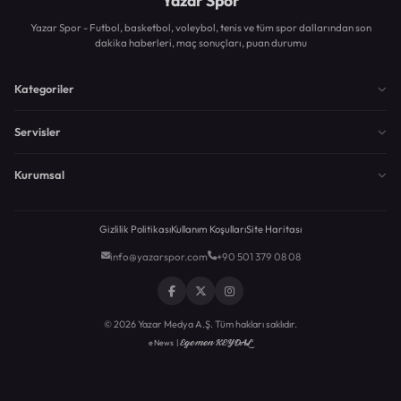
Yazar Spor
Yazar Spor - Futbol, basketbol, voleybol, tenis ve tüm spor dallarından son
dakika haberleri, maç sonuçları, puan durumu
Kategoriler
Servisler
Kurumsal
Gizlilik Politikası
Kullanım Koşulları
Site Haritası
info@yazarspor.com
+90 501 379 08 08
© 2026 Yazar Medya A.Ş. Tüm hakları saklıdır.
Egemen KEYDAL
eNews |