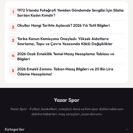
1972 İrlanda Fotoğrafı Yeniden Gündemde Sevgilisi İçin Silaha
1
Sarılan Kadın Kimdir?
Okullar Hangi Tarihte Açılacak? 2026 Yılı Tatil Bilgileri
2
Torba Kanun Komisyonu Onayladı: Yüksek Aidatlara
3
Sınırlama, Tapu ve Çevre Yasasında Köklü Değişiklikler
2026 Ocak Emeklilik Temel Maaş Hesaplama Tablosu ve
4
Bilgileri
2026 Emekli Zammı: Taban Maaş Bilgileri ve 20 Bin Lira
5
Ödeme Hesaplama!
Yazar Spor
Yazar Spor - Futbol, basketbol, voleybol, tenis ve tüm spor dallarından son
dakika haberleri, maç sonuçları, puan durumu
Kategoriler