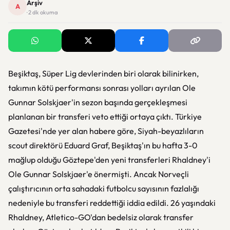
Arşiv
A
· 2 dk okuma
Beşiktaş, Süper Lig devlerinden biri olarak bilinirken,
takımın kötü performansı sonrası yolları ayrılan Ole
Gunnar Solskjaer'in sezon başında gerçekleşmesi
planlanan bir transferi veto ettiği ortaya çıktı. Türkiye
Gazetesi'nde yer alan habere göre, Siyah-beyazlıların
scout direktörü Eduard Graf, Beşiktaş'ın bu hafta 3-0
mağlup olduğu Göztepe'den yeni transferleri Rhaldney'i
Ole Gunnar Solskjaer'e önermişti. Ancak Norveçli
çalıştırıcının orta sahadaki futbolcu sayısının fazlalığı
nedeniyle bu transferi reddettiği iddia edildi. 26 yaşındaki
Rhaldney, Atletico-GO'dan bedelsiz olarak transfer