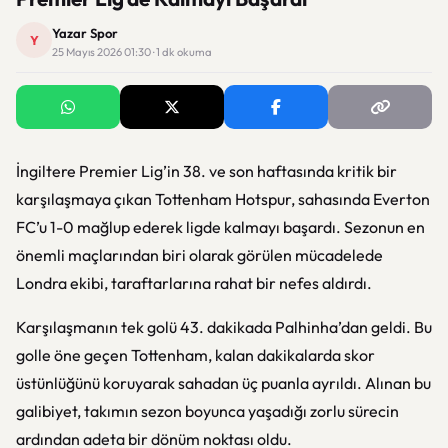
Yazar Spor
Y
25 Mayıs 2026 01:30 · 1 dk okuma
İngiltere Premier Lig’in 38. ve son haftasında kritik bir
karşılaşmaya çıkan
Tottenham Hotspur
, sahasında
Everton
FC
’u 1-0 mağlup ederek ligde kalmayı başardı. Sezonun en
önemli maçlarından biri olarak görülen mücadelede
Londra ekibi, taraftarlarına rahat bir nefes aldırdı.
Karşılaşmanın tek golü 43. dakikada Palhinha’dan geldi. Bu
golle öne geçen Tottenham, kalan dakikalarda skor
üstünlüğünü koruyarak sahadan üç puanla ayrıldı. Alınan bu
galibiyet, takımın sezon boyunca yaşadığı zorlu sürecin
ardından adeta bir dönüm noktası oldu.