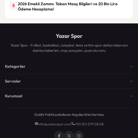
2026 Emekli Zammı: Taban Maaş Bilgileri ve 20 Bin Lira
5
Ödeme Hesaplama!
Yazar Spor
Yazar Spor - Futbol, basketbol, voleybol, tenis ve tüm spor dallarından son
dakika haberleri, maç sonuçları, puan durumu
Kategoriler
Servisler
Kurumsal
Gizlilik Politikası
Kullanım Koşulları
Site Haritası
info@yazarspor.com
+90 501 379 08 08