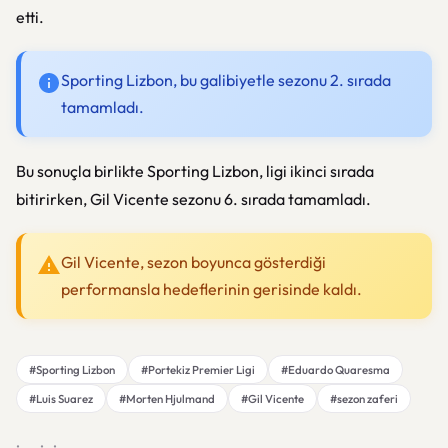
etti.
Sporting Lizbon, bu galibiyetle sezonu 2. sırada
tamamladı.
Bu sonuçla birlikte Sporting Lizbon, ligi ikinci sırada
bitirirken, Gil Vicente sezonu 6. sırada tamamladı.
Gil Vicente, sezon boyunca gösterdiği
performansla hedeflerinin gerisinde kaldı.
#Sporting Lizbon
#Portekiz Premier Ligi
#Eduardo Quaresma
#Luis Suarez
#Morten Hjulmand
#Gil Vicente
#sezon zaferi