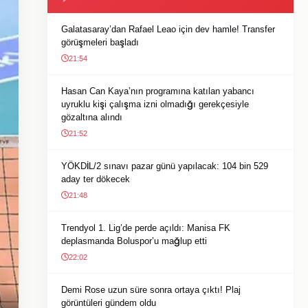
Galatasaray’dan Rafael Leao için dev hamle! Transfer
görüşmeleri başladı
21:54
Hasan Can Kaya’nın programına katılan yabancı
uyruklu kişi çalışma izni olmadığı gerekçesiyle
gözaltına alındı
21:52
YÖKDİL/2 sınavı pazar günü yapılacak: 104 bin 529
aday ter dökecek
21:48
Trendyol 1. Lig’de perde açıldı: Manisa FK
deplasmanda Boluspor’u mağlup etti
22:02
Demi Rose uzun süre sonra ortaya çıktı! Plaj
görüntüleri gündem oldu