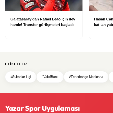
Galatasaray’dan Rafael Leao için dev
Hasan Can
hamle! Transfer görüşmeleri başladı
katılan ya
izni olmad
alındı
ETIKETLER
#Sultanlar Ligi
#VakıfBank
#Fenerbahçe Medicana
Yazar Spor Uygulaması