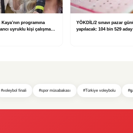
 Kaya’nın programına
YÖKDİL/2 sınavı pazar gün
bancı uyruklu kişi çalışma
yapılacak: 104 bin 529 aday
ığı gerekçesiyle gözaltına
dökecek
#voleybol finali
#spor müsabakası
#Türkiye voleybolu
#ş