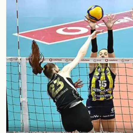
Sultanlar Ligi'nde Şampiyon Yarın Açıklanıyor: Final Mücadelesi