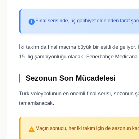
Final serisinde, üç galibiyet elde eden taraf ş
İki takım da final maçına büyük bir eşitlikle geliyor
15. lig şampiyonluğu olacak. Fenerbahçe Medicana 
Sezonun Son Mücadelesi
Türk voleybolunun en önemli final serisi, sezonun 
tamamlanacak.
Maçın sonucu, her iki takım için de sezonun kad