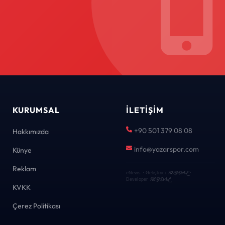
KURUMSAL
İLETIŞIM
+90 501 379 08 08
Hakkımızda
info@yazarspor.com
Künye
Reklam
KEYDAL
eNews · Geliştirici
·
KEYDAL
Developer
KVKK
Çerez Politikası