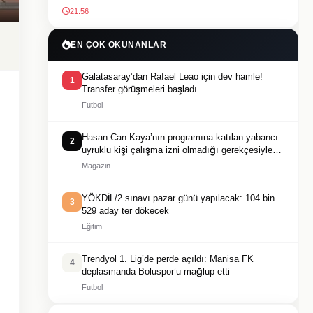
21:56
EN ÇOK OKUNANLAR
Galatasaray’dan Rafael Leao için dev hamle!
1
Transfer görüşmeleri başladı
Futbol
Hasan Can Kaya’nın programına katılan yabancı
2
uyruklu kişi çalışma izni olmadığı gerekçesiyle
gözaltına alındı
Magazin
YÖKDİL/2 sınavı pazar günü yapılacak: 104 bin
3
529 aday ter dökecek
Eğitim
Trendyol 1. Lig’de perde açıldı: Manisa FK
4
deplasmanda Boluspor’u mağlup etti
Futbol