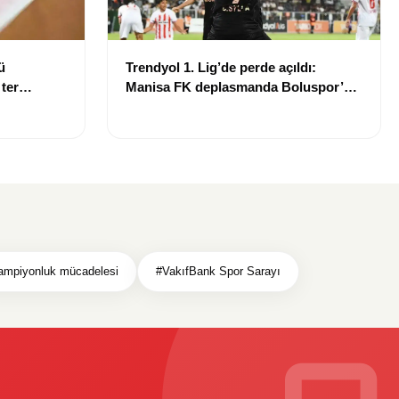
ü
Trendyol 1. Lig’de perde açıldı:
 ter
Manisa FK deplasmanda Boluspor’u
mağlup etti
ampiyonluk mücadelesi
#VakıfBank Spor Sarayı