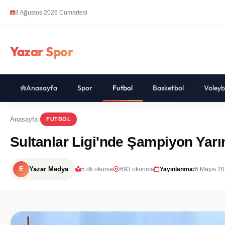
8 Ağustos 2026 Cumartesi
Yazar Spor
Anasayfa
Spor
Futbol
Basketbol
Voleyb
Anasayfa
FUTBOL
Sultanlar Ligi'nde Şampiyon Yarı
E
Yazar Medya
5 dk okuma
693 okunma
Yayınlanma:
6 Mayıs 20