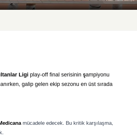
ltanlar Ligi
play-off final serisinin şampiyonu
çlanırken, galip gelen ekip sezonu en üst sırada
Medicana
mücadele edecek. Bu kritik karşılaşma,
k.