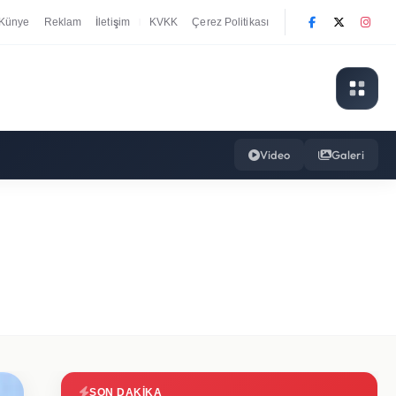
Künye
Reklam
İletişim
KVKK
Çerez Politikası
|
Video
Galeri
SON DAKIKA