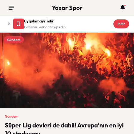
Yazar Spor
Uygulamayı İndir
İndir
Haberleri anında takip edin
Gündem
Gündem
Süper Lig devleri de dahil! Avrupa'nın en iyi
10 stadyumu