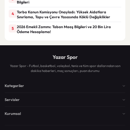
Bilgileri
Torba Kanun Komisyonu Onayladı: Yüksek Aidatlara
4
Sınırlama, Tapu ve Çevre Yasasında Köklü Değişiklikler
2026 Emekli Zammı: Taban Maaş Bilgileri ve 20 Bin Lira
5
Ödeme Hesaplama!
Yazar Spor
Yazar Spor - Futbol, basketbol, voleybol, tenis ve tüm spor dallarından son
dakika haberleri, maç sonuçları, puan durumu
Kategoriler
Servisler
Kurumsal