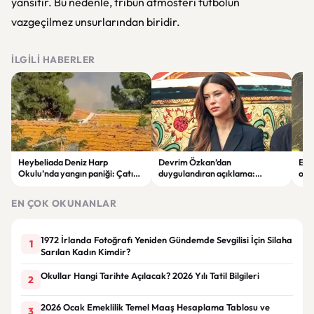
yansıtır. Bu nedenle, tribün atmosferi futbolun
vazgeçilmez unsurlarından biridir.
İLGILI HABERLER
Heybeliada Deniz Harp
Devrim Özkan’dan
Edi
Okulu’nda yangın paniği: Çatıda
duygulandıran açıklama:
ope
büyük hasar oluştu
“Babaannemi kaybettim”
tut
EN ÇOK OKUNANLAR
1972 İrlanda Fotoğrafı Yeniden Gündemde Sevgilisi İçin Silaha
1
Sarılan Kadın Kimdir?
Okullar Hangi Tarihte Açılacak? 2026 Yılı Tatil Bilgileri
2
2026 Ocak Emeklilik Temel Maaş Hesaplama Tablosu ve
3