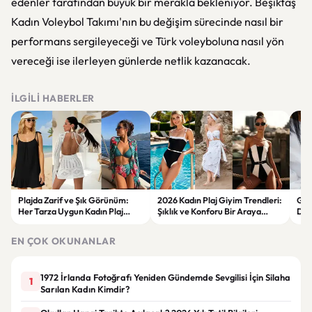
edenler tarafından büyük bir merakla bekleniyor. Beşiktaş
Kadın Voleybol Takımı'nın bu değişim sürecinde nasıl bir
performans sergileyeceği ve Türk voleyboluna nasıl yön
vereceği ise ilerleyen günlerde netlik kazanacak.
İLGILI HABERLER
Plajda Zarif ve Şık Görünüm:
2026 Kadın Plaj Giyim Trendleri:
Güz
Her Tarza Uygun Kadın Plaj
Şıklık ve Konforu Bir Araya
Dön
Giyim Önerileri
Getiren Modeller
Bakı
Çöz
EN ÇOK OKUNANLAR
1972 İrlanda Fotoğrafı Yeniden Gündemde Sevgilisi İçin Silaha
1
Sarılan Kadın Kimdir?