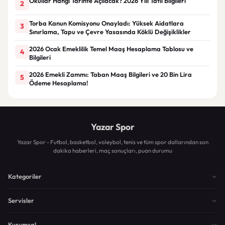
Okullar Hangi Tarihte Açılacak? 2026 Yılı Tatil Bilgileri
2
Torba Kanun Komisyonu Onayladı: Yüksek Aidatlara
3
Sınırlama, Tapu ve Çevre Yasasında Köklü Değişiklikler
2026 Ocak Emeklilik Temel Maaş Hesaplama Tablosu ve
4
Bilgileri
2026 Emekli Zammı: Taban Maaş Bilgileri ve 20 Bin Lira
5
Ödeme Hesaplama!
Yazar Spor
Yazar Spor - Futbol, basketbol, voleybol, tenis ve tüm spor dallarından son
dakika haberleri, maç sonuçları, puan durumu
Kategoriler
Servisler
Kurumsal