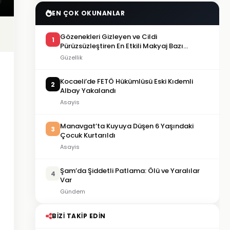
EN ÇOK OKUNANLAR
Gözenekleri Gizleyen ve Cildi
1
Pürüzsüzleştiren En Etkili Makyaj Bazı
Önerileri
Güzellik
Kocaeli’de FETÖ Hükümlüsü Eski Kıdemli
2
Albay Yakalandı
Asayis
Manavgat’ta Kuyuya Düşen 6 Yaşındaki
3
Çocuk Kurtarıldı
Asayis
Şam’da Şiddetli Patlama: Ölü ve Yaralılar
4
Var
Gündem
BIZI TAKIP EDIN