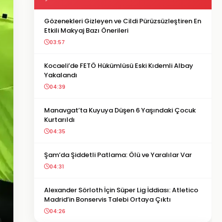
Gözenekleri Gizleyen ve Cildi Pürüzsüzleştiren En
Etkili Makyaj Bazı Önerileri
03:57
Kocaeli’de FETÖ Hükümlüsü Eski Kıdemli Albay
Yakalandı
04:39
Manavgat’ta Kuyuya Düşen 6 Yaşındaki Çocuk
Kurtarıldı
04:35
Şam’da Şiddetli Patlama: Ölü ve Yaralılar Var
04:31
Alexander Sörloth İçin Süper Lig İddiası: Atletico
Madrid’in Bonservis Talebi Ortaya Çıktı
04:26