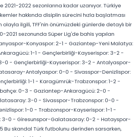
e 2021-2022 sezonlarına kadar uzanıyor. Türkiye
kemler hakkında disiplin sürecini hızla başlatması
layla ilgili, TFF'nin önümüzdeki günlerde detaylı bir
20-2021 sezonunda Süper Lig'de bahis yapılan
Alanyaspor-Konyaspor: 2-1 - Gaziantep-Yeni Malatya:
karagücü: 1-1 - Gençlerbirliği-Kayserispor: 3-2 -
3-0 - Gençlerbirliği-Kayserispor: 3-2 - Antalyaspor-
atasaray-Antalyaspor: 0-0 - Sivasspor-Denizlispor:
lerbirliği: 1-1 - Karagümrük-Trabzonspor: 1-2 -
rbahçe: 0-3 - Gaziantep-Ankaragücü: 2-0 -
atasaray: 3-0 - Sivasspor-Trabzonspor: 0-0 -
nizlispor: 1-0 - Trabzonspor-Kayserispor: 1-1 -
: 3-0 - Giresunspor-Galatasaray: 0-2 - Hatayspor-
5 Bu skandal Türk futbolunu derinden sarsarken,