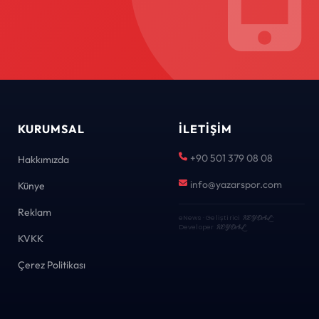
KURUMSAL
İLETIŞIM
+90 501 379 08 08
Hakkımızda
info@yazarspor.com
Künye
Reklam
eNews · Geliştirici
KEYDAL
·
Developer
KEYDAL
KVKK
Çerez Politikası