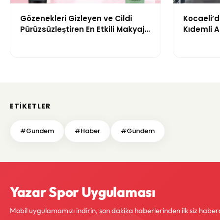
Gözenekleri Gizleyen ve Cildi
Kocaeli’
Pürüzsüzleştiren En Etkili Makyaj
Kıdemli 
Bazı Önerileri
ETIKETLER
#Gundem
#Haber
#Gündem
Yazar Spor Uygulaması
Mobil uygulamamızı indirin, son dakika haberlerinden ilk siz haber