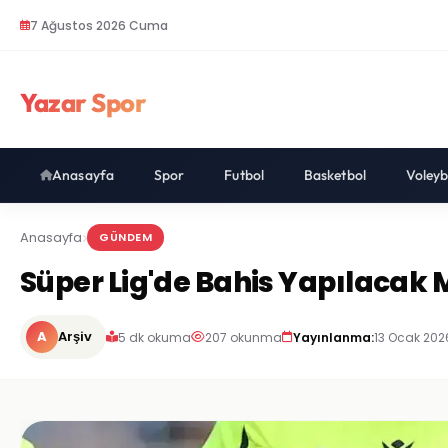
7 Ağustos 2026 Cuma
Yazar Spor
Anasayfa
Spor
Futbol
Basketbol
Voleyb
Anasayfa
GÜNDEM
Süper Lig'de Bahis Yapılacak M
A
Arşiv
5 dk okuma
207 okunma
Yayınlanma:
13 Ocak 202