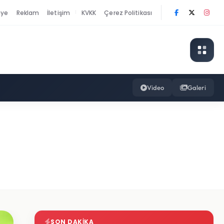
nye
Reklam
İletişim
KVKK
Çerez Politikası
|
Video
Galeri
SON DAKIKA