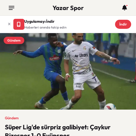
Yazar Spor
Uygulamayı İndir
İndir
Haberleri anında takip edin
Gündem
Gündem
Süper Lig'de sürpriz galibiyet: Çaykur
Rizespor 1-0 Eyüpspor