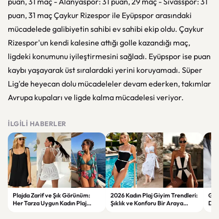
puan, 31 maç - Alanyaspor: 31 puan, 29 maç - Sivasspor: 31
puan, 31 maç Çaykur Rizespor ile Eyüpspor arasındaki
mücadelede galibiyetin sahibi ev sahibi ekip oldu. Çaykur
Rizespor'un kendi kalesine attığı golle kazandığı maç,
ligdeki konumunu iyileştirmesini sağladı. Eyüpspor ise puan
kaybı yaşayarak üst sıralardaki yerini koruyamadı. Süper
Lig'de heyecan dolu mücadeleler devam ederken, takımlar
Avrupa kupaları ve ligde kalma mücadelesi veriyor.
İLGILI HABERLER
Plajda Zarif ve Şık Görünüm:
2026 Kadın Plaj Giyim Trendleri:
Güz
Her Tarza Uygun Kadın Plaj
Şıklık ve Konforu Bir Araya
Dön
Giyim Önerileri
Getiren Modeller
Bakı
Çöz