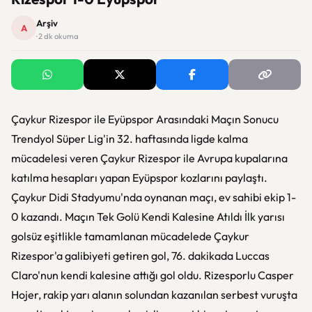
Arşiv
A
· 2 dk okuma
Çaykur Rizespor ile Eyüpspor Arasındaki Maçın Sonucu
Trendyol Süper Lig'in 32. haftasında ligde kalma
mücadelesi veren Çaykur Rizespor ile Avrupa kupalarına
katılma hesapları yapan Eyüpspor kozlarını paylaştı.
Çaykur Didi Stadyumu'nda oynanan maçı, ev sahibi ekip 1-
0 kazandı. Maçın Tek Golü Kendi Kalesine Atıldı İlk yarısı
golsüz eşitlikle tamamlanan mücadelede Çaykur
Rizespor'a galibiyeti getiren gol, 76. dakikada Luccas
Claro'nun kendi kalesine attığı gol oldu. Rizesporlu Casper
Hojer, rakip yarı alanın solundan kazanılan serbest vuruşta