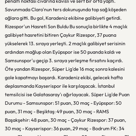
penaltı noktası civarına kavisli ve sert bir orta yaptı.
Savunmada Claro'nun ters dokunuşunda top sağ köşeden
ağlara gitti. Bu gol, Karadeniz ekibine galibiyeti getirdi.
Rizespor'un Hasreti Son Buldu Bu sonuçla birlikte 4 maçlık
galibiyet hasretini bitiren Çaykur Rizespor, 37 puana
yükselerek 13. sıraya yerleşti. 2 maçlık galibiyet serisinin
ardından mağlup olan Eyüpspor ise 50 puanda kaldı ve
Samsunspor'u geçip 3. sıraya yerleşme fırsatını kaçırdı.
Öte yandan Rizespor, Süper Lig'de 16 maç sonra kalesini
gole kapatmayı başardı. Karadeniz ekibi, gelecek hafta
deplasmanda Kayserispor ile karşılaşacak. İstanbul
temsilcisi ise Galatasaray'ı ağırlayacak. Süper Lig'de Puan
Durumu - Samsunspor: 51 puan, 30 maç - Eyüpspor: 50
puan, 31 maç - Beşiktaş: 49 puan, 30 maç - RAMS
Başakşehir: 48 puan, 30 maç - Çaykur Rizespor: 37 puan,
30 maç - Kayserispor: 36 puan, 29 maç - Bodrum FK: 34