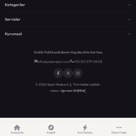
Kategoriler
Servisler
Kurumsal
Gizlilik Politikası
Kullanım Koşulları
Site Haritası
info@yazarspor.com
+90 501 379 08 08
© 2026 Yazar Medya A.Ş. Tüm hakları saklıdır.
Egemen KEYDAL
eNews |
Anasayfa
Keşfet
Son Dakika
Daha Fazla