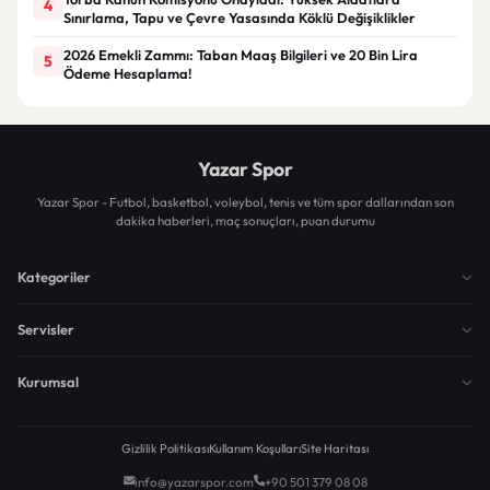
4
Sınırlama, Tapu ve Çevre Yasasında Köklü Değişiklikler
2026 Emekli Zammı: Taban Maaş Bilgileri ve 20 Bin Lira
5
Ödeme Hesaplama!
Yazar Spor
Yazar Spor - Futbol, basketbol, voleybol, tenis ve tüm spor dallarından son
dakika haberleri, maç sonuçları, puan durumu
Kategoriler
Servisler
Kurumsal
Gizlilik Politikası
Kullanım Koşulları
Site Haritası
info@yazarspor.com
+90 501 379 08 08