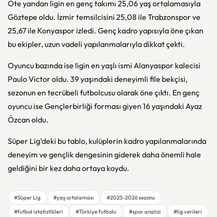
Öte yandan ligin en genç takımı 25,06 yaş ortalamasıyla
Göztepe oldu. İzmir temsilcisini 25,08 ile Trabzonspor ve
25,67 ile Konyaspor izledi. Genç kadro yapısıyla öne çıkan
bu ekipler, uzun vadeli yapılanmalarıyla dikkat çekti.
Oyuncu bazında ise ligin en yaşlı ismi Alanyaspor kalecisi
Paulo Victor oldu. 39 yaşındaki deneyimli file bekçisi,
sezonun en tecrübeli futbolcusu olarak öne çıktı. En genç
oyuncu ise Gençlerbirliği forması giyen 16 yaşındaki Ayaz
Özcan oldu.
Süper Lig’deki bu tablo, kulüplerin kadro yapılanmalarında
deneyim ve gençlik dengesinin giderek daha önemli hale
geldiğini bir kez daha ortaya koydu.
#Süper Lig
#yaş ortalaması
#2025-2026 sezonu
#futbol istatistikleri
#Türkiye futbolu
#spor analizi
#lig verileri