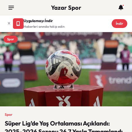
Yazar Spor
Uygulamayı İndir
İndir
Haberleri anında takip edin
Spor
Spor
Süper Lig’de Yaş Ortalaması Açıklandı:
2025-2026 Sezonu 26,7 Yaşla Tamamlandı