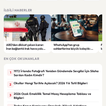
İLGILI HABERLER
ABD’den dikkat çeken karar:
WhatsApp’tan grup
Fen
İran bağlantılı Irak hava yolu
sohbetlerine büyük kolaylık:
krit
şirketi yaptırım listesinden
@all özelliği geliyor
karş
çıkarıldı
EN ÇOK OKUNANLAR
1972 İrlanda Fotoğrafı Yeniden Gündemde Sevgilisi İçin Silaha
1
Sarılan Kadın Kimdir?
Okullar Hangi Tarihte Açılacak? 2026 Yılı Tatil Bilgileri
2
2026 Ocak Emeklilik Temel Maaş Hesaplama Tablosu ve
3
Bilgileri
Torba Kanun Komisyonu Onayladı: Yüksek Aidatlara