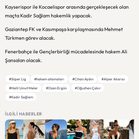
Kayserispor ile Kocaelispor arasında gerçekleşecek olan
maçta Kadir Sağlam hakemlik yapacak.
Gaziantep FK ve Kasımpaşa karşılaşmasında Mehmet
Türkmen görev alacak.
Fenerbahçe ile Gençlerbirliği mücadelesinde hakem Ali
Şansalan olacak.
#Süper Lig
#hakem atamaları
#Cihan Aydın
#Alper Akarsu
#Halil Umut Meler
#Ozan Ergün
#Oğuzhan Çakır
#Kadir Sağlam
İLGILI HABERLER