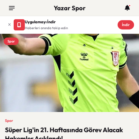
Yazar Spor
Uygulamayı İndir
İndir
Haberleri anında takip edin
Spor
Spor
Süper Lig'in 21. Haftasında Görev Alacak
Hakemler Açıklandı!