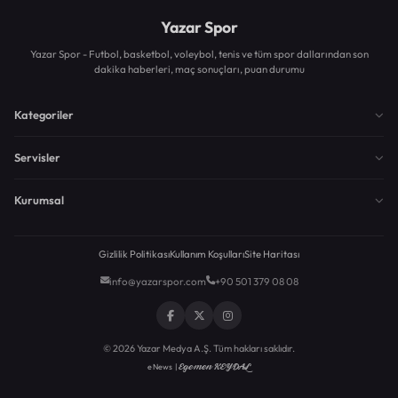
Yazar Spor
Yazar Spor - Futbol, basketbol, voleybol, tenis ve tüm spor dallarından son
dakika haberleri, maç sonuçları, puan durumu
Kategoriler
Servisler
Kurumsal
Gizlilik Politikası
Kullanım Koşulları
Site Haritası
info@yazarspor.com
+90 501 379 08 08
© 2026 Yazar Medya A.Ş. Tüm hakları saklıdır.
Egemen KEYDAL
eNews |