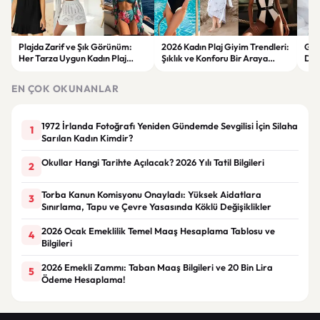
Plajda Zarif ve Şık Görünüm:
2026 Kadın Plaj Giyim Trendleri:
Güz
Her Tarza Uygun Kadın Plaj
Şıklık ve Konforu Bir Araya
Dön
Giyim Önerileri
Getiren Modeller
Bakı
Çöz
EN ÇOK OKUNANLAR
1972 İrlanda Fotoğrafı Yeniden Gündemde Sevgilisi İçin Silaha
1
Sarılan Kadın Kimdir?
Okullar Hangi Tarihte Açılacak? 2026 Yılı Tatil Bilgileri
2
Torba Kanun Komisyonu Onayladı: Yüksek Aidatlara
3
Sınırlama, Tapu ve Çevre Yasasında Köklü Değişiklikler
2026 Ocak Emeklilik Temel Maaş Hesaplama Tablosu ve
4
Bilgileri
2026 Emekli Zammı: Taban Maaş Bilgileri ve 20 Bin Lira
5
Ödeme Hesaplama!