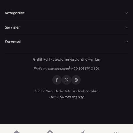
Kategoriler
Servisler
Kurumsal
Gizlilik Politikası
Kullanım Koşulları
Site Haritası
info@yazarspor.com
+90 501 379 08 08
© 2026 Yazar Medya A.Ş. Tüm hakları saklıdır.
Egemen KEYDAL
eNews |