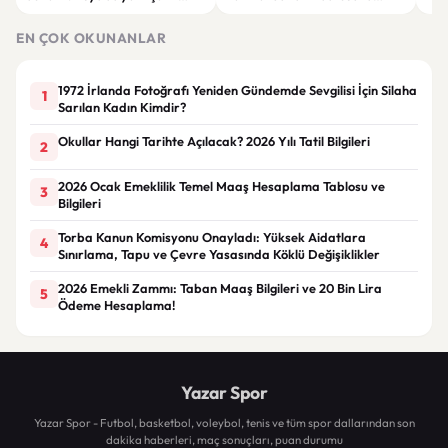
üretim modeli yükseliyor
katıldı
yard
EN ÇOK OKUNANLAR
1972 İrlanda Fotoğrafı Yeniden Gündemde Sevgilisi İçin Silaha
1
Sarılan Kadın Kimdir?
Okullar Hangi Tarihte Açılacak? 2026 Yılı Tatil Bilgileri
2
2026 Ocak Emeklilik Temel Maaş Hesaplama Tablosu ve
3
Bilgileri
Torba Kanun Komisyonu Onayladı: Yüksek Aidatlara
4
Sınırlama, Tapu ve Çevre Yasasında Köklü Değişiklikler
2026 Emekli Zammı: Taban Maaş Bilgileri ve 20 Bin Lira
5
Ödeme Hesaplama!
Yazar Spor
Yazar Spor - Futbol, basketbol, voleybol, tenis ve tüm spor dallarından son
dakika haberleri, maç sonuçları, puan durumu