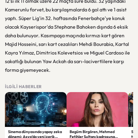
12'si ilk 11 olmak üzere 22 maçta süre buldu. 32 yaşındaki
Kamerunlu forvet, bu karşılaşmalarda 6 gol attı ve 1 asist
yaptı. Süper Lig'in 32. haftasında Fenerbahçe'ye konuk
olacak Kayserispor'da Stephane Bahoken dışında 6 eksik
daha bulunuyor. Kasımpaşa maçında kırmızı kart gören
Majid Hosseini, sarı kart cezalıları Mehdi Bourabia, Kartal
Kayra Yılmaz, Dimitrios Kolevetsios ve Miguel Cardoso ile
sakatlığı bulunan Yaw Ackah da sarı-lacivertlilere karşı
forma giyemeyecek.
İLGILI HABERLER
Sinema dünyasında yapay zeka
Begüm Birgören, Mehmed
Suik
dönemi: Asya’da yeni içerik
Fetihler Sultanı kadrosuna
tut