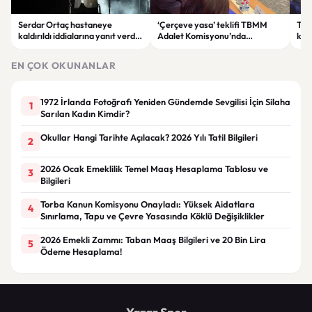
Serdar Ortaç hastaneye
‘Çerçeve yasa’ teklifi TBMM
Ter
kaldırıldı iddialarına yanıt verdi:
Adalet Komisyonu’nda
kri
“Rutin tedavim için buradayım”
görüşülüyor
tek
gör
EN ÇOK OKUNANLAR
1972 İrlanda Fotoğrafı Yeniden Gündemde Sevgilisi İçin Silaha
1
Sarılan Kadın Kimdir?
Okullar Hangi Tarihte Açılacak? 2026 Yılı Tatil Bilgileri
2
2026 Ocak Emeklilik Temel Maaş Hesaplama Tablosu ve
3
Bilgileri
Torba Kanun Komisyonu Onayladı: Yüksek Aidatlara
4
Sınırlama, Tapu ve Çevre Yasasında Köklü Değişiklikler
2026 Emekli Zammı: Taban Maaş Bilgileri ve 20 Bin Lira
5
Ödeme Hesaplama!