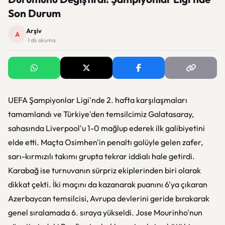
Son Durum
Arşiv
A
· 1 dk okuma
UEFA Şampiyonlar Ligi'nde 2. hafta karşılaşmaları
tamamlandı ve Türkiye'den temsilcimiz Galatasaray,
sahasında Liverpool'u 1-0 mağlup ederek ilk galibiyetini
elde etti. Maçta Osimhen'in penaltı golüyle gelen zafer,
sarı-kırmızılı takımı grupta tekrar iddialı hale getirdi.
Karabağ ise turnuvanın sürpriz ekiplerinden biri olarak
dikkat çekti. İki maçını da kazanarak puanını 6'ya çıkaran
Azerbaycan temsilcisi, Avrupa devlerini geride bırakarak
genel sıralamada 6. sıraya yükseldi. Jose Mourinho'nun