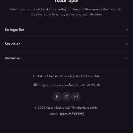
Yazar Spor
Yazar Spor - Futbol, basketbol, voleybol, tenis ve tüm spor dallarından son
dakika haberleri, maç sonuçları, puan durumu
Kategoriler
Servisler
Kurumsal
Gizlilik Politikası
Kullanım Koşulları
Site Haritası
info@yazarspor.com
+90 501 379 08 08
© 2026 Yazar Medya A.Ş. Tüm hakları saklıdır.
Egemen KEYDAL
eNews |