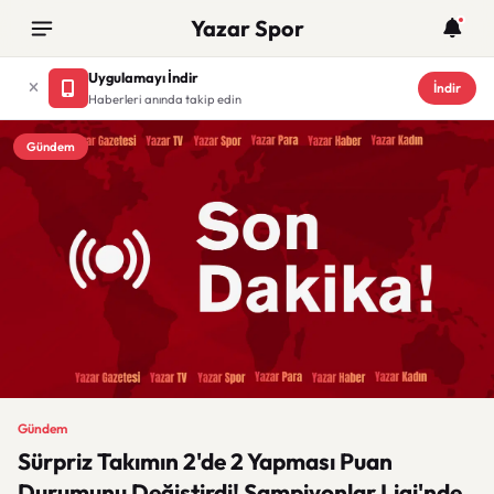
Yazar Spor
Uygulamayı İndir
İndir
Haberleri anında takip edin
Gündem
Gündem
Sürpriz Takımın 2'de 2 Yapması Puan
Durumunu Değiştirdi! Şampiyonlar Ligi'nde