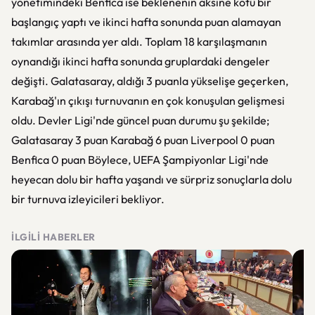
yönetimindeki Benfica ise beklenenin aksine kötü bir
başlangıç yaptı ve ikinci hafta sonunda puan alamayan
takımlar arasında yer aldı. Toplam 18 karşılaşmanın
oynandığı ikinci hafta sonunda gruplardaki dengeler
değişti. Galatasaray, aldığı 3 puanla yükselişe geçerken,
Karabağ'ın çıkışı turnuvanın en çok konuşulan gelişmesi
oldu. Devler Ligi'nde güncel puan durumu şu şekilde;
Galatasaray 3 puan Karabağ 6 puan Liverpool 0 puan
Benfica 0 puan Böylece, UEFA Şampiyonlar Ligi'nde
heyecan dolu bir hafta yaşandı ve sürpriz sonuçlarla dolu
bir turnuva izleyicileri bekliyor.
İLGILI HABERLER