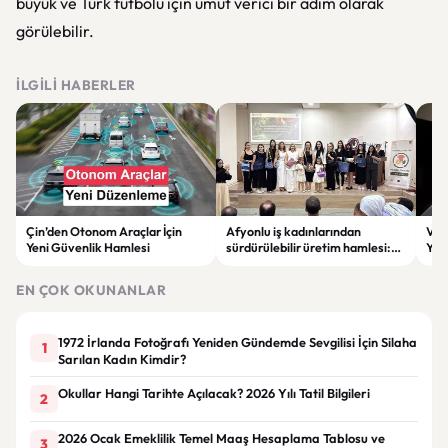
büyük ve Türk futbolu için umut verici bir adım olarak
görülebilir.
İLGILI HABERLER
Çin’den Otonom Araçlar İçin
Afyonlu iş kadınlarından
Vol
Yeni Güvenlik Hamlesi
sürdürülebilir üretim hamlesi:
Yap
EKO-KOOP Projesi tanıtıldı
Azal
EN ÇOK OKUNANLAR
1972 İrlanda Fotoğrafı Yeniden Gündemde Sevgilisi İçin Silaha
1
Sarılan Kadın Kimdir?
Okullar Hangi Tarihte Açılacak? 2026 Yılı Tatil Bilgileri
2
2026 Ocak Emeklilik Temel Maaş Hesaplama Tablosu ve
3