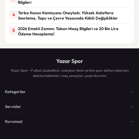
Bilgileri
Torba Kanun Komisyonu Onayladı: Yüksek Aidatlara
4
Sınırlama, Tapu ve Çevre Yasasında Köklü Değişiklikler
2026 Emekli Zammı: Taban Maaş Bilgileri ve 20 Bin Lira
5
Ödeme Hesaplama!
Yazar Spor
Yazar Spor - Futbol, basketbol, voleybol, tenis ve tüm spor dallarından son
dakika haberleri, maç sonuçları, puan durumu
Kategoriler
Servisler
Kurumsal