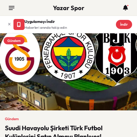
Yazar Spor
Uygulamayı İndir
İndir
Haberleri anında takip edin
Gündem
Gündem
Suudi Havayolu Şirketi Türk Futbol
Kulüplerini Satın Almayı Planlıyor!