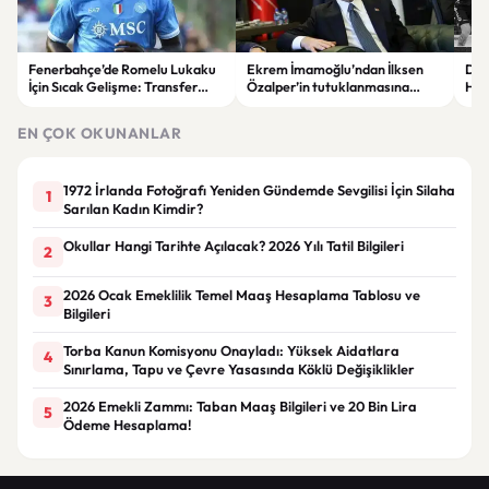
Fenerbahçe’de Romelu Lukaku
Ekrem İmamoğlu’ndan İlksen
Den
İçin Sıcak Gelişme: Transfer
Özalper’in tutuklanmasına
Ham
Görüşmesi Gerçekleşti
tepki: “Ailelerin peşini bırakın”
Sağ
EN ÇOK OKUNANLAR
1972 İrlanda Fotoğrafı Yeniden Gündemde Sevgilisi İçin Silaha
1
Sarılan Kadın Kimdir?
Okullar Hangi Tarihte Açılacak? 2026 Yılı Tatil Bilgileri
2
2026 Ocak Emeklilik Temel Maaş Hesaplama Tablosu ve
3
Bilgileri
Torba Kanun Komisyonu Onayladı: Yüksek Aidatlara
4
Sınırlama, Tapu ve Çevre Yasasında Köklü Değişiklikler
2026 Emekli Zammı: Taban Maaş Bilgileri ve 20 Bin Lira
5
Ödeme Hesaplama!