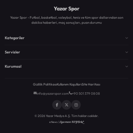
Yazar Spor
Yazar Spor - Futbol, basketbol, voleybol, tenis ve tüm spor dallarından son
dakika haberleri, maç sonuçları, puan durumu
Kategoriler
Servisler
Kurumsal
Gizlilik Politikası
Kullanım Koşulları
Site Haritası
info@yazarspor.com
+90 501 379 08 08
© 2026 Yazar Medya A.Ş. Tüm hakları saklıdır.
Egemen KEYDAL
eNews |