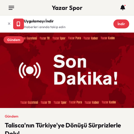
Yazar Spor
Uygulamayı İndir
İndir
Haberleri anında takip edin
Gündem
Gündem
Talisca'nın Türkiye'ye Dönüşü Sürprizlerle
Dolu!